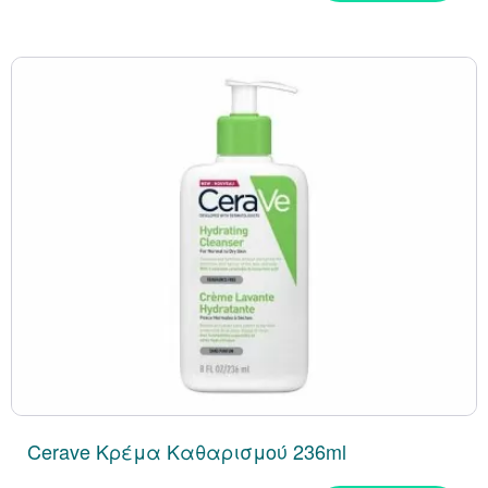
Κράνμπερι (Cranber
Μάκα (Maca)
Cerave Κρέμα Καθαρισμού 236ml