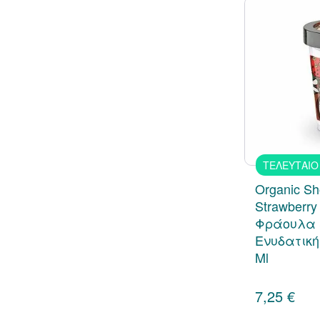
Pharmasept
4
Power of nature
1
w7
3
ΤΕΛΕΥΤΑΙΟ
Organic Sh
Strawberry
Φράουλα 
Ενυδατική
Ml
7,25 €