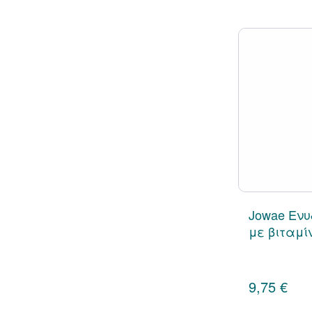
Jowae Ενυ
με βιταμί
9,75 €