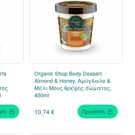
rts
Organic Shop Body Dessert
Almond & Honey, Αμύγδαλο &
τος
Μέλι Μους θρέψης σώματος,
l
450ml
10,74 €
ήκη
Προσθήκη