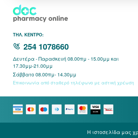
THΛ. ΚΕΝΤΡΟ:
254 1078660
Δευτέρα - Παρασκευή 08.00πμ - 15.00μμ και
17.30μμ-21.00μμ
Σάββατο 08.00πμ- 14.30μμ
Επικοινωνία από σταθερό τηλέφωνο με αστική χρέωση
Η ιστοσελίδα μας χρ
© 2026 Docpharmacy. All rights reserved.