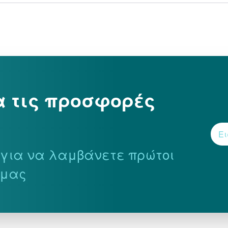
α τις προσφορές
r για να λαμβάνετε πρώτοι
 μας