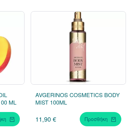
OIL
AVGERINOS COSMETICS BODY
00 ML
MIST 100ML
11,90 €
ήκη
Προσθήκη