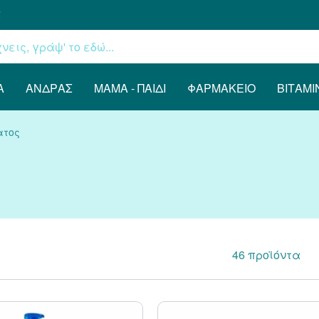
€
Α
ΆΝΔΡΑΣ
ΜΑΜΆ - ΠΑΙΔΊ
ΦΑΡΜΑΚΕΊΟ
ΒΙΤΑΜΊ
ατος
46
προϊόντα