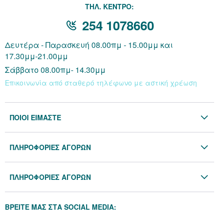
THΛ. ΚΕΝΤΡΟ:
254 1078660
Δευτέρα - Παρασκευή 08.00πμ - 15.00μμ και
17.30μμ-21.00μμ
Σάββατο 08.00πμ- 14.30μμ
Επικοινωνία από σταθερό τηλέφωνο με αστική χρέωση
ΠΟΙΟΙ ΕΙΜΑΣΤΕ
Η Εταιρία
ΠΛΗΡΟΦΟΡΙΕΣ ΑΓΟΡΩΝ
Επικοινωνία
Όροι & Προϋποθέσεις
Blog
ΠΛΗΡΟΦΟΡΙΕΣ ΑΓΟΡΩΝ
Προσωπικά Δεδομένα
Πολιτική Επιστροφών
Πολιτική Cookies
ΒΡΕΙΤΕ ΜΑΣ ΣΤΑ SOCIAL MEDIA:
Τρόποι Αποστολής