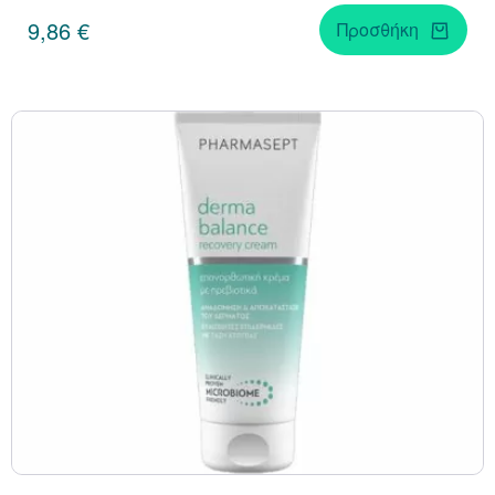
9,86 €
Προσθήκη
Κράνμπερι (Cranber
Μάκα (Maca)