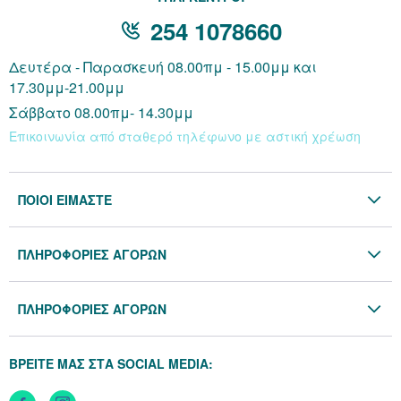
254 1078660
Δευτέρα - Παρασκευή 08.00πμ - 15.00μμ και
17.30μμ-21.00μμ
Σάββατο 08.00πμ- 14.30μμ
Επικοινωνία από σταθερό τηλέφωνο με αστική χρέωση
ΠΟΙΟΙ ΕΙΜΑΣΤΕ
Η Εταιρία
ΠΛΗΡΟΦΟΡΙΕΣ ΑΓΟΡΩΝ
Επικοινωνία
Όροι & Προϋποθέσεις
Blog
ΠΛΗΡΟΦΟΡΙΕΣ ΑΓΟΡΩΝ
Προσωπικά Δεδομένα
Πολιτική Επιστροφών
Πολιτική Cookies
ΒΡΕΙΤΕ ΜΑΣ ΣΤΑ SOCIAL MEDIA:
Τρόποι Αποστολής