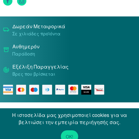
Τρόποι Πληρωμής
Δωρεάν Μεταφορικά
Σε χιλιάδες προϊόντα
Αυθημερόν
Παράδοση
Εξέλιξη Παραγγελίας
Βρες που βρίσκεται
Όροι & Προϋποθέσεις
Προσωπικά Δεδομένα
Η ιστοσελίδα μας χρησιμοποιεί cookies για να
βελτιώσει την εμπειρία περιήγησής σας.
© 2026 Docpharmacy. All rights reserved.
Powered by
Netstudio
OK!