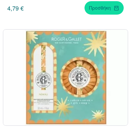
4,79 €
Προσθήκη
Κράνμπερι (Cranber
Μάκα (Maca)