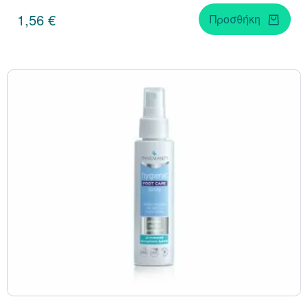
1,56 €
Προσθήκη
Κράνμπερι (Cranber
Μάκα (Maca)