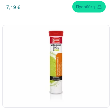
7,19 €
Προσθήκη
Κράνμπερι (Cranber
Μάκα (Maca)