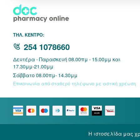
THΛ. ΚΕΝΤΡΟ:
254 1078660
Δευτέρα - Παρασκευή 08.00πμ - 15.00μμ και
17.30μμ-21.00μμ
Σάββατο 08.00πμ- 14.30μμ
Επικοινωνία από σταθερό τηλέφωνο με αστική χρέωση
Η ιστοσελίδα μας χρ
© 2026 Docpharmacy. All rights reserved.