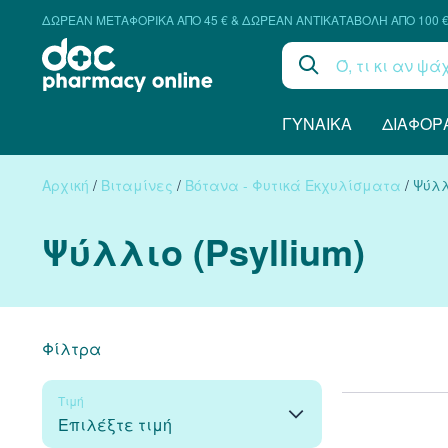
ΔΩΡΕΑΝ ΜΕΤΑΦΟΡΙΚΑ ΑΠΟ 45 € & ΔΩΡΕΑΝ ΑΝΤΙΚΑΤΑΒΟΛΗ ΑΠΟ 100 
ΓΥΝΑΊΚΑ
ΔΙΆΦΟΡ
Αρχική
/
Βιταμίνες
/
Βότανα - Φυτικά Εκχυλίσματα
/
Ψύλλι
Ψύλλιο (Psyllium)
Φίλτρα
Τιμή
Επιλέξτε τιμή