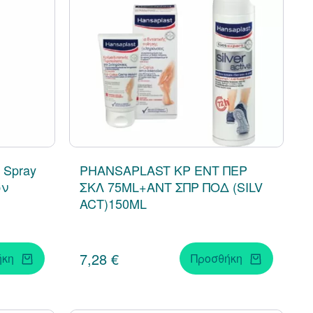
 Spray
PHANSAPLAST ΚΡ ΕΝΤ ΠΕΡ
ών
ΣΚΛ 75ML+ΑΝΤ ΣΠΡ ΠΟΔ (SILV
ACT)150ML
7,28 €
ήκη
Προσθήκη