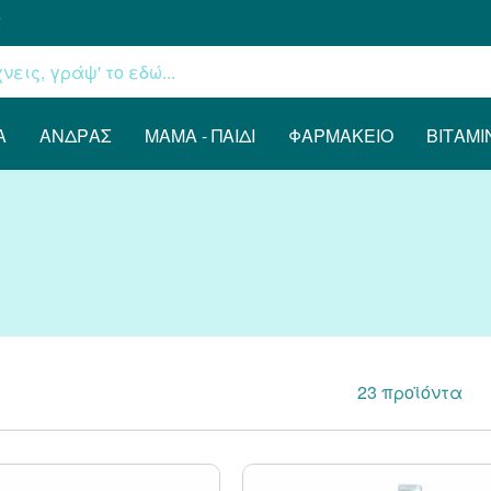
€
Α
ΆΝΔΡΑΣ
ΜΑΜΆ - ΠΑΙΔΊ
ΦΑΡΜΑΚΕΊΟ
ΒΙΤΑΜΊ
23
προϊόντα