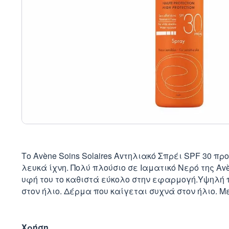
Το Avène Soins Solaires Αvτηλιακό Σπρέι SPF 30 π
λευκά ίχνη. Πολύ πλούσιο σε Ιαματικό Νερό της Av
υφή του το καθιστά εύκολο στην εφαρμογή.Υψηλή π
στον ήλιο. Δέρμα που καίγεται συχνά στον ήλιο. Με
Χρήση