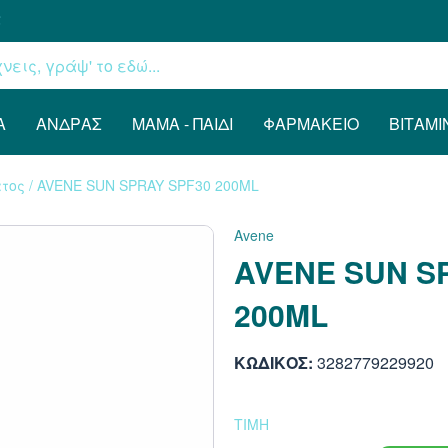
€
Α
ΆΝΔΡΑΣ
ΜΑΜΆ - ΠΑΙΔΊ
ΦΑΡΜΑΚΕΊΟ
ΒΙΤΑΜΊ
τος
/
AVENE SUN SPRAY SPF30 200ML
Avene
AVENE SUN S
200ML
ΚΩΔΙΚΟΣ:
3282779229920
ΤΙΜΗ