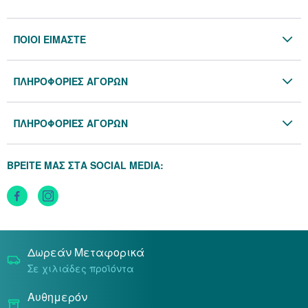
ΠΟΙΟΙ ΕΙΜΑΣΤΕ
Η Εταιρία
ΠΛΗΡΟΦΟΡΙΕΣ ΑΓΟΡΩΝ
Επικοινωνία
Όροι & Προϋποθέσεις
Blog
ΠΛΗΡΟΦΟΡΙΕΣ ΑΓΟΡΩΝ
Προσωπικά Δεδομένα
Πολιτική Επιστροφών
Πολιτική Cookies
ΒΡΕΙΤΕ ΜΑΣ ΣΤΑ SOCIAL MEDIA:
Τρόποι Αποστολής
Τρόποι Πληρωμής
Δωρεάν Μεταφορικά
Σε χιλιάδες προϊόντα
Αυθημερόν