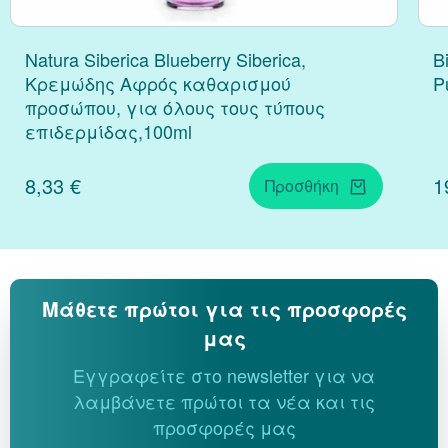
Natura Siberica Blueberry Siberica,
B
Κρεμώδης Αφρός καθαρισμού
P
προσώπου, για όλους τους τύπους
επιδερμίδας,100ml
8,33 €
1
Προσθήκη
Μάθετε πρώτοι για τις προσφορές
μας
Εγγραφείτε στο newsletter για να
λαμβάνετε πρώτοι τα νέα και τις
προσφορές μας