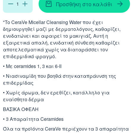
Απορρυπαντικά
Ασερόλα (Acerola)
Προσθήκη στο καλάθι
Αφρόλουτρα
Φυσιολογικός Ορός
Κοκκινίλες
Λακτάση
Εμμηνόπαυση
Καρνιτίνη - Καρνοσ
Γυαλιά
Αλόη (Aloe Vera)
Έλαια Σώματος
Νινίδα
"To CeraVe Micellar Cleansing Water που έχει
δημιουργηθεί μαζί με δερματολόγoυς, καθαρίζει,
Λεκιθίνη
Αδυνάτισμα - Έλεγ
Κυστεΐνη - NAC
Υγρά Φακών Επαφή
Αγκινάρα (Artichoke
ενυδατώνει και αφαιρεί το μακιγιάζ. Αυτή η
Ταλκ - Πούδρες
Επιθέματα
εξαιρετικά απαλή, ενυδατική σύνθεση καθαρίζει
Ενέργεια - Τόνωση
Λυσίνη
αποτελεσματικά χωρίς να διαταράσσει τον
Ginseng
επιδερμιδικό φραγμό.
Καθαριστικά
Ήπαρ - Χολή - Σπλή
• Με ceramides 1, 3 και 6-ΙΙ
Gingko Biloba
Προϊόντα Ακράτεια
• Νιασιναμίδη που βοηθά στην καταπράυνση της
Καρδιά
επιδερμίδας
Ashwagandha
Δυσκοιλιότητα
• Χωρίς άρωμα, δεν ερεθίζει, κατάλληλο για
Κρυολόγημα
ευαίσθητο δέρμα
Εχινάκεια (Echinace
ΒΑΣΙΚΑ ΟΦΕΛΗ
Κυκλοφορικό
Ιπποφαές (Hippopha
• 3 Απαραίτητα Ceramides
Μνήμη - Συγκέντρω
Όλα τα προϊόντα CeraVe περιέχουν τα 3 απαραίτητα
Κουρκουμάς (Turmeri