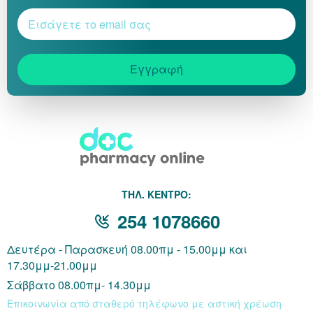
Εγγραφή
THΛ. ΚΕΝΤΡΟ:
254 1078660
Δευτέρα - Παρασκευή 08.00πμ - 15.00μμ και
17.30μμ-21.00μμ
Σάββατο 08.00πμ- 14.30μμ
Επικοινωνία από σταθερό τηλέφωνο με αστική χρέωση