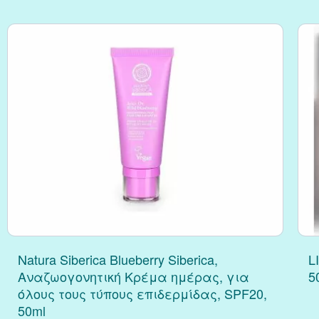
Κράνμπερι (Cranber
Μάκα (Maca)
Natura Siberica Blueberry Siberica,
L
Αναζωογονητική Κρέμα ημέρας, για
5
όλους τους τύπους επιδερμίδας, SPF20,
50ml