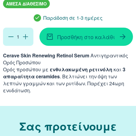
Απορρυπαντικά
Ασερόλα (Acerola)
ΑΜΕΣΑ ΔΙΑΘΕΣΙΜΟ
Αφρόλουτρα
Φυσιολογικός Ορός
Κοκκινίλες
Λακτάση
Εμμηνόπαυση
Καρνιτίνη - Καρνοσ
Παράδοση σε 1-3 ημέρες
Γυαλιά
Αλόη (Aloe Vera)
Έλαια Σώματος
Νινίδα
Λεκιθίνη
Αδυνάτισμα - Έλεγ
Κυστεΐνη - NAC
Υγρά Φακών Επαφή
Αγκινάρα (Artichoke
Προσθήκη στο καλάθι
Ταλκ - Πούδρες
Επιθέματα
Ενέργεια - Τόνωση
Λυσίνη
Ginseng
Cerave Skin Renewing Retinol Serum
Αντιγηραντικός
Καθαριστικά
Ορός Προσώπου
Ήπαρ - Χολή - Σπλή
Gingko Biloba
Ορός προσώπου με
ενθυλακωμένη ρετινόλη
και
3
Προϊόντα Ακράτεια
απαραίτητα ceramides
. Βελτιώνει την όψη των
Καρδιά
λεπτών γραμμών και των ρυτίδων. Παρέχει 24ωρη
Ashwagandha
ενυδάτωση.
Δυσκοιλιότητα
Κρυολόγημα
Εχινάκεια (Echinace
Κυκλοφορικό
Ιπποφαές (Hippopha
Σας προτείνουμε
Μνήμη - Συγκέντρω
Κουρκουμάς (Turmeri