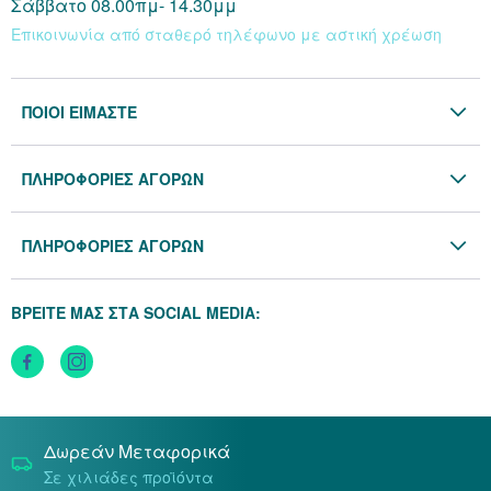
Σάββατο 08.00πμ- 14.30μμ
Επικοινωνία από σταθερό τηλέφωνο με αστική χρέωση
ΠΟΙΟΙ ΕΙΜΑΣΤΕ
Η Εταιρία
ΠΛΗΡΟΦΟΡΙΕΣ ΑΓΟΡΩΝ
Επικοινωνία
Όροι & Προϋποθέσεις
Blog
ΠΛΗΡΟΦΟΡΙΕΣ ΑΓΟΡΩΝ
Προσωπικά Δεδομένα
Πολιτική Επιστροφών
Πολιτική Cookies
ΒΡΕΙΤΕ ΜΑΣ ΣΤΑ SOCIAL MEDIA:
Τρόποι Αποστολής
Τρόποι Πληρωμής
Δωρεάν Μεταφορικά
Σε χιλιάδες προϊόντα