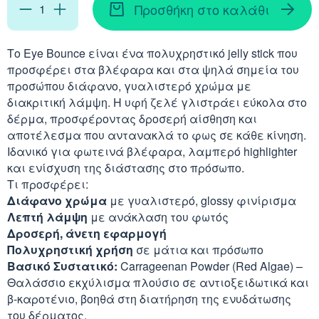
Απορρυπαντικά
Ασερόλα (Acerola)
Προσθήκη στο καλάθι
Αφρόλουτρα
Φυσιολογικός Ορός
Κοκκινίλες
Λακτάση
Εμμηνόπαυση
Καρνιτίνη - Καρνοσ
Γυαλιά
Αλόη (Aloe Vera)
Έλαια Σώματος
Νινίδα
Το Eye Bounce είναι ένα πολυχρηστικό jelly stick που
προσφέρει στα βλέφαρα και στα ψηλά σημεία του
Λεκιθίνη
Αδυνάτισμα - Έλεγ
Κυστεΐνη - NAC
Υγρά Φακών Επαφή
Αγκινάρα (Artichoke
προσώπου διάφανο, γυαλιστερό χρώμα με
Ταλκ - Πούδρες
Επιθέματα
διακριτική λάμψη. Η υφή ζελέ γλιστράει εύκολα στο
Ενέργεια - Τόνωση
Λυσίνη
δέρμα, προσφέροντας δροσερή αίσθηση και
Ginseng
αποτέλεσμα που αντανακλά το φως σε κάθε κίνηση.
Καθαριστικά
Ήπαρ - Χολή - Σπλή
Ιδανικό για φωτεινά βλέφαρα, λαμπερό highlighter
Gingko Biloba
και ενίσχυση της διάστασης στο πρόσωπο.
Προϊόντα Ακράτεια
Τι προσφέρει:
Καρδιά
Ashwagandha
Διάφανο χρώμα
με γυαλιστερό, glossy φινίρισμα
Δυσκοιλιότητα
Λεπτή λάμψη
με ανάκλαση του φωτός
Κρυολόγημα
Δροσερή, άνετη εφαρμογή
Εχινάκεια (Echinace
Πολυχρηστική χρήση
σε μάτια και πρόσωπο
Βασικό Συστατικό:
Carrageenan Powder (Red Algae) –
Κυκλοφορικό
Ιπποφαές (Hippopha
Θαλάσσιο εκχύλισμα πλούσιο σε αντιοξειδωτικά και
β-καροτένιο, βοηθά στη διατήρηση της ενυδάτωσης
Μνήμη - Συγκέντρω
του δέρματος.
Κουρκουμάς (Turmeri