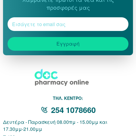
προσφορές μας
Εγγραφή
THΛ. ΚΕΝΤΡΟ:
254 1078660
Δευτέρα - Παρασκευή 08.00πμ - 15.00μμ και
17.30μμ-21.00μμ