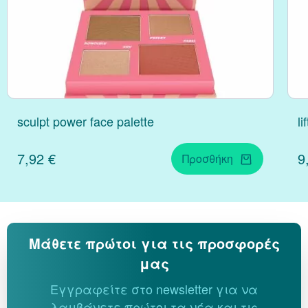
sculpt power face palette
li
7,92 €
9
Προσθήκη
Μάθετε πρώτοι για τις προσφορές
μας
Εγγραφείτε στο newsletter για να
λαμβάνετε πρώτοι τα νέα και τις