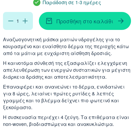
Παράδοση σε 1-3 ημέρες
Απορρυπαντικά
Ασερόλα (Acerola)
Αφρόλουτρα
Φυσιολογικός Ορός
Κοκκινίλες
Λακτάση
Εμμηνόπαυση
Καρνιτίνη - Καρνοσ
Γυαλιά
Αλόη (Aloe Vera)
Προσθήκη στο καλάθι
Έλαια Σώματος
Νινίδα
Λεκιθίνη
Αδυνάτισμα - Έλεγ
Κυστεΐνη - NAC
Υγρά Φακών Επαφή
Αγκινάρα (Artichoke
Ταλκ - Πούδρες
Αναζωογoνητική μάσκα ματιών υδρογέλης για το
Επιθέματα
κουρασμένο και ευαίσθητο δέρμα της περιοχής κάτω
Ενέργεια - Τόνωση
Λυσίνη
Ginseng
από τα μάτια με ευχάριστη αίσθηση δροσιάς.
Καθαριστικά
Η καινοτόμα σύνθεσή της εξασφαλίζει ελεγχόμενη
Ήπαρ - Χολή - Σπλή
Gingko Biloba
απελευθέρωση των ενεργών συστατικών για μέγιστη
Προϊόντα Ακράτεια
διάρκεια δράσης και αποτελεσματικότητα.
Καρδιά
Ashwagandha
Επαναφέρει και ανανεώνει το δέρμα, ενυδατώνει
Δυσκοιλιότητα
για 8 ώρες, λειαίνει πρώτες ρυτίδες & λεπτές
Κρυολόγημα
Εχινάκεια (Echinace
γραμμές και το βλέμμα δείχνει πιο φωτεινό και
ξεκούραστο.
Κυκλοφορικό
Ιπποφαές (Hippopha
Η συσκευασία περιέχει 4 ζεύγη. Τα επιθέματα είναι
non-woven, βιοδιασπώμενα και ανακυκλώσιμα.
Μνήμη - Συγκέντρω
Κουρκουμάς (Turmeri