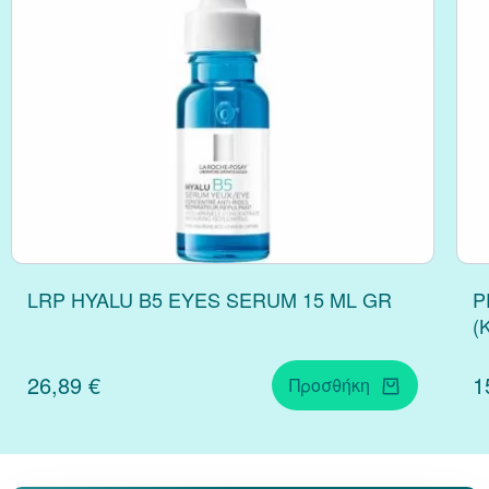
LRP HYALU B5 EYES SERUM 15 ML GR
P
(
26,89 €
1
Προσθήκη