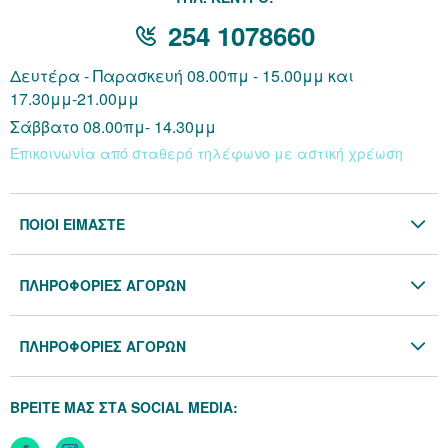
254 1078660
Δευτέρα - Παρασκευή 08.00πμ - 15.00μμ και
17.30μμ-21.00μμ
Σάββατο 08.00πμ- 14.30μμ
Επικοινωνία από σταθερό τηλέφωνο με αστική χρέωση
ΠΟΙΟΙ ΕΙΜΑΣΤΕ
Η Εταιρία
ΠΛΗΡΟΦΟΡΙΕΣ ΑΓΟΡΩΝ
Επικοινωνία
Όροι & Προϋποθέσεις
Blog
ΠΛΗΡΟΦΟΡΙΕΣ ΑΓΟΡΩΝ
Προσωπικά Δεδομένα
Πολιτική Επιστροφών
Πολιτική Cookies
ΒΡΕΙΤΕ ΜΑΣ ΣΤΑ SOCIAL MEDIA:
Τρόποι Αποστολής