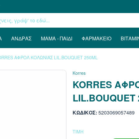
€
Α
ΆΝΔΡΑΣ
ΜΑΜΆ - ΠΑΙΔΊ
ΦΑΡΜΑΚΕΊΟ
ΒΙΤΑΜΊ
ORRES ΑΦΡΟΛ ΚΟΛΩΝΙΑΣ LIL.BOUQUET 250ML
Korres
KORRES ΑΦΡ
LIL.BOUQUET
ΚΩΔΙΚΟΣ:
5203069057489
ΤΙΜΗ