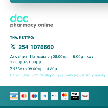
THΛ. ΚΕΝΤΡΟ:
254 1078660
Δευτέρα - Παρασκευή 08.00πμ - 15.00μμ και
17.30μμ-21.00μμ
Σάββατο 08.00πμ- 14.30μμ
Επικοινωνία από σταθερό τηλέφωνο με αστική χρέωση