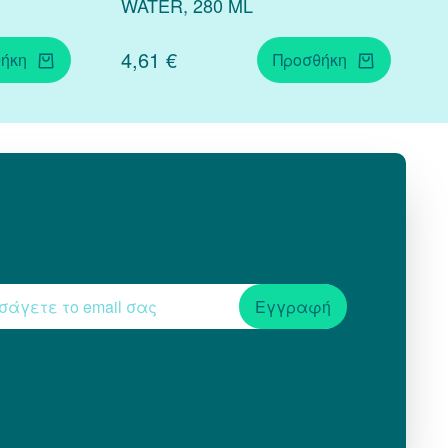
WATER, 280 ML
4,61 €
ήκη
Προσθήκη
Εγγραφή