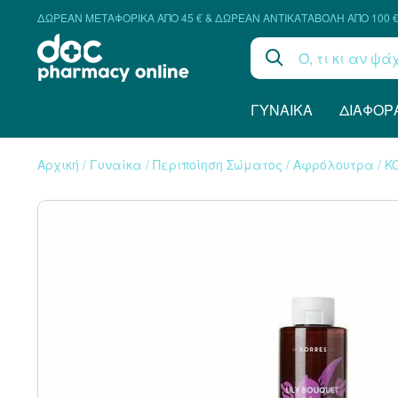
ΔΩΡΕΑΝ ΜΕΤΑΦΟΡΙΚΑ ΑΠΟ 45 € & ΔΩΡΕΑΝ ΑΝΤΙΚΑΤΑΒΟΛΗ ΑΠΟ 100 
ΓΥΝΑΊΚΑ
ΔΙΆΦΟΡ
Αρχική
/
Γυναίκα
/
Περιποίηση Σώματος
/
Αφρόλουτρα
/
K