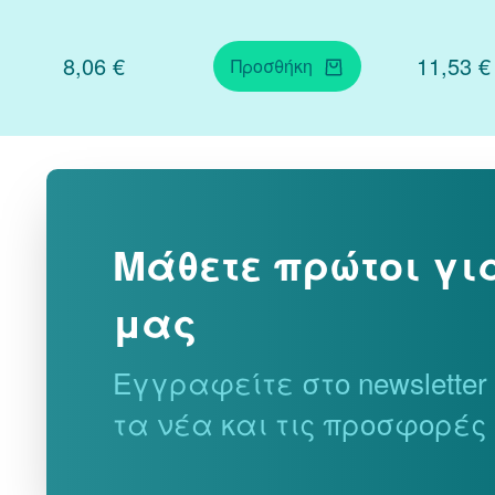
8,06 €
11,53 €
Προσθήκη
Μάθετε πρώτοι γι
μας
Εγγραφείτε στο newslette
τα νέα και τις προσφορές