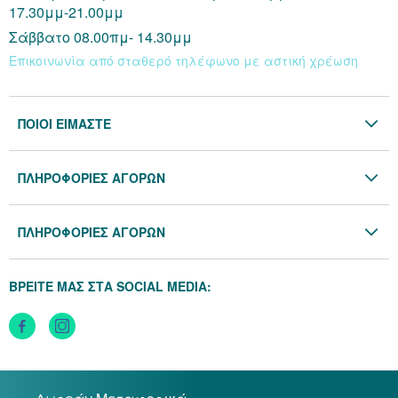
17.30μμ-21.00μμ
Σάββατο 08.00πμ- 14.30μμ
Επικοινωνία από σταθερό τηλέφωνο με αστική χρέωση
ΠΟΙΟΙ ΕΙΜΑΣΤΕ
Η Εταιρία
ΠΛΗΡΟΦΟΡΙΕΣ ΑΓΟΡΩΝ
Επικοινωνία
Όροι & Προϋποθέσεις
Blog
ΠΛΗΡΟΦΟΡΙΕΣ ΑΓΟΡΩΝ
Προσωπικά Δεδομένα
Πολιτική Επιστροφών
Πολιτική Cookies
ΒΡΕΙΤΕ ΜΑΣ ΣΤΑ SOCIAL MEDIA:
Τρόποι Αποστολής
Τρόποι Πληρωμής