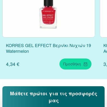
Κράνμπερι (Cranber
Μάκα (Maca)
KORRES GEL EFFECT Βερνίκι Νυχιών 19
K
Watermelon
A
4,34 €
3
Προσθήκη
Μάθετε πρώτοι για τις προσφορές
μας