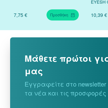
EYESH 
7,75 €
10,39 €
Προσθήκη
Μάθετε πρώτοι γι
μας
Εγγραφείτε στο newslette
τα νέα και τις προσφορές