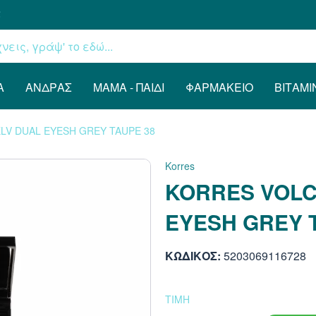
€
Α
ΆΝΔΡΑΣ
ΜΑΜΆ - ΠΑΙΔΊ
ΦΑΡΜΑΚΕΊΟ
ΒΙΤΑΜΊ
LV DUAL EYESH GREY TAUPE 38
Korres
KORRES VOLC
EYESH GREY 
ΚΩΔΙΚΟΣ:
5203069116728
ΤΙΜΗ