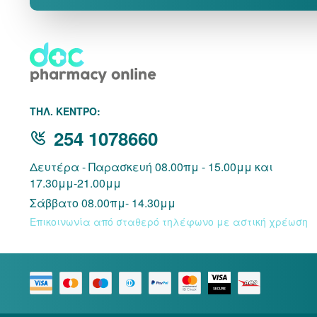
THΛ. ΚΕΝΤΡΟ:
254 1078660
Δευτέρα - Παρασκευή 08.00πμ - 15.00μμ και
17.30μμ-21.00μμ
Σάββατο 08.00πμ- 14.30μμ
Επικοινωνία από σταθερό τηλέφωνο με αστική χρέωση