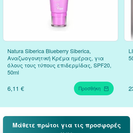
Natura Siberica Blueberry Siberica,
L
Αναζωογονητική Κρέμα ημέρας, για
5
όλους τους τύπους επιδερμίδας, SPF20,
50ml
6,11 €
2
Προσθήκη
Μάθετε πρώτοι για τις προσφορές