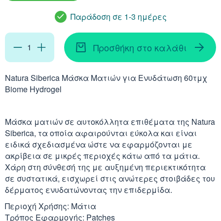
Απορρυπαντικά
Ασερόλα (Acerola)
Αφρόλουτρα
Φυσιολογικός Ορός
Παράδοση σε 1-3 ημέρες
Κοκκινίλες
Λακτάση
Εμμηνόπαυση
Καρνιτίνη - Καρνοσ
Γυαλιά
Αλόη (Aloe Vera)
Έλαια Σώματος
Νινίδα
Προσθήκη στο καλάθι
Λεκιθίνη
Αδυνάτισμα - Έλεγ
Κυστεΐνη - NAC
Υγρά Φακών Επαφή
Αγκινάρα (Artichoke
Ταλκ - Πούδρες
Επιθέματα
Natura Siberica Μάσκα Ματιών για Ενυδάτωση 60τμχ
Ενέργεια - Τόνωση
Λυσίνη
Ginseng
Biome Hydrogel
Καθαριστικά
Ήπαρ - Χολή - Σπλή
Gingko Biloba
Μάσκα ματιών σε αυτοκόλλητα επιθέματα της Natura
Προϊόντα Ακράτεια
Καρδιά
Siberica, τα οποία αφαιρούνται εύκολα και είναι
Ashwagandha
ειδικά σχεδιασμένα ώστε να εφαρμόζονται με
Δυσκοιλιότητα
ακρίβεια σε μικρές περιοχές κάτω από τα μάτια.
Κρυολόγημα
Εχινάκεια (Echinace
Χάρη στη σύνθεσή της με αυξημένη περιεκτικότητα
σε συστατικά, εισχωρεί στις ανώτερες στοιβάδες του
Κυκλοφορικό
δέρματος ενυδατώνοντας την επιδερμίδα.
Ιπποφαές (Hippopha
Περιοχή Χρήσης: Μάτια
Μνήμη - Συγκέντρω
Τρόπος Εφαρμογής: Patches
Κουρκουμάς (Turmeri