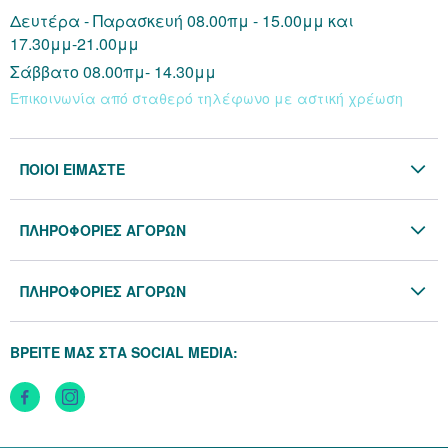
Δευτέρα - Παρασκευή 08.00πμ - 15.00μμ και
17.30μμ-21.00μμ
Σάββατο 08.00πμ- 14.30μμ
Επικοινωνία από σταθερό τηλέφωνο με αστική χρέωση
ΠΟΙΟΙ ΕΙΜΑΣΤΕ
Η Εταιρία
ΠΛΗΡΟΦΟΡΙΕΣ ΑΓΟΡΩΝ
Επικοινωνία
Όροι & Προϋποθέσεις
Blog
ΠΛΗΡΟΦΟΡΙΕΣ ΑΓΟΡΩΝ
Προσωπικά Δεδομένα
Πολιτική Επιστροφών
Πολιτική Cookies
ΒΡΕΙΤΕ ΜΑΣ ΣΤΑ SOCIAL MEDIA:
Τρόποι Αποστολής
Τρόποι Πληρωμής