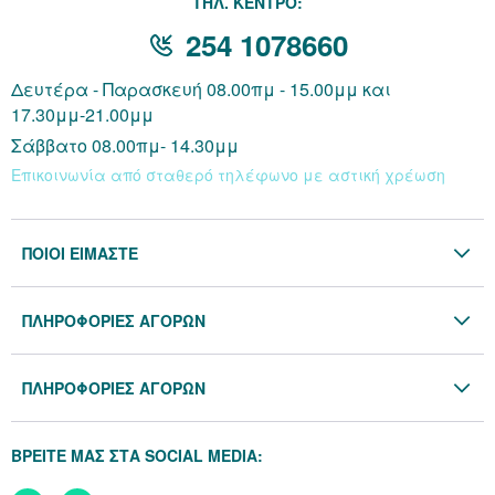
THΛ. ΚΕΝΤΡΟ:
254 1078660
Δευτέρα - Παρασκευή 08.00πμ - 15.00μμ και
17.30μμ-21.00μμ
Σάββατο 08.00πμ- 14.30μμ
Επικοινωνία από σταθερό τηλέφωνο με αστική χρέωση
ΠΟΙΟΙ ΕΙΜΑΣΤΕ
Η Εταιρία
ΠΛΗΡΟΦΟΡΙΕΣ ΑΓΟΡΩΝ
Επικοινωνία
Όροι & Προϋποθέσεις
Blog
ΠΛΗΡΟΦΟΡΙΕΣ ΑΓΟΡΩΝ
Προσωπικά Δεδομένα
Πολιτική Επιστροφών
Πολιτική Cookies
ΒΡΕΙΤΕ ΜΑΣ ΣΤΑ SOCIAL MEDIA:
Τρόποι Αποστολής