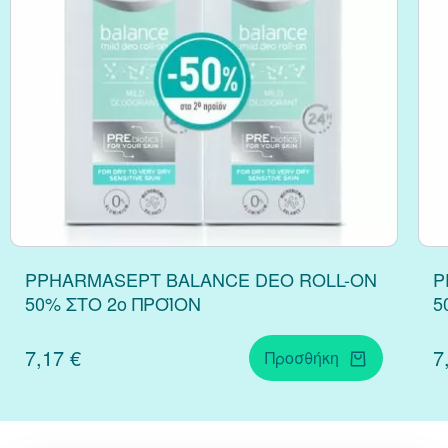
Κράνμπερι (Cranber
Μάκα (Maca)
PPHARMASEPT BALANCE DEO ROLL-ON
P
50% ΣΤΟ 2o ΠΡΟΪΟΝ
5
7,17 €
7
Προσθήκη