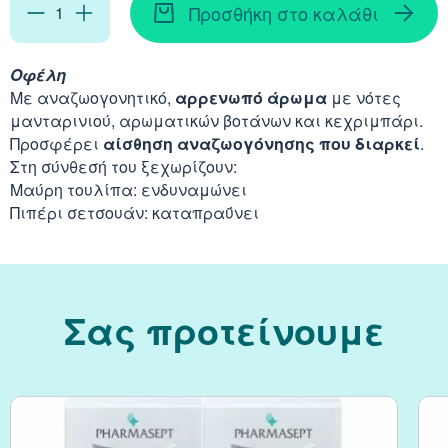
Απορρυπαντικά
Ασερόλα (Acerola)
Προσθήκη στο καλάθι
Αφρόλουτρα
Φυσιολογικός Ορός
Κοκκινίλες
Λακτάση
Εμμηνόπαυση
Καρνιτίνη - Καρνοσ
Γυαλιά
Αλόη (Aloe Vera)
Έλαια Σώματος
Νινίδα
Οφέλη
Με αναζωογονητικό,
αρρενωπό άρωμα
με νότες
Λεκιθίνη
Αδυνάτισμα - Έλεγ
Κυστεΐνη - NAC
Υγρά Φακών Επαφή
Αγκινάρα (Artichoke
μανταρινιού, αρωματικών βοτάνων και κεχριμπάρι.
Ταλκ - Πούδρες
Επιθέματα
Προσφέρει
αίσθηση αναζωογόνησης που διαρκεί
.
Ενέργεια - Τόνωση
Λυσίνη
Στη σύνθεσή του ξεχωρίζουν:
Ginseng
Μαύρη τουλίπα: ενδυναμώνει
Καθαριστικά
Ήπαρ - Χολή - Σπλή
Πιπέρι σετσουάν: καταπραΰνει
Gingko Biloba
Προϊόντα Ακράτεια
Καρδιά
Ashwagandha
Δυσκοιλιότητα
Σας προτείνουμε
Κρυολόγημα
Εχινάκεια (Echinace
Κυκλοφορικό
Ιπποφαές (Hippopha
Μνήμη - Συγκέντρω
Κουρκουμάς (Turmeri