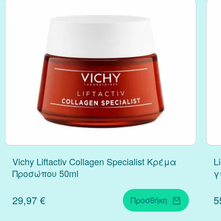
Κράνμπερι (Cranber
Μάκα (Maca)
Vichy Liftactiv Collagen Specialist Κρέμα
L
Προσώπου 50ml
γ
29,97 €
5
Προσθήκη