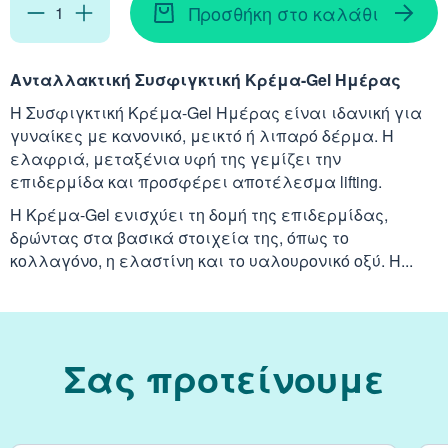
Απορρυπαντικά
Ασερόλα (Acerola)
Προσθήκη στο καλάθι
Αφρόλουτρα
Φυσιολογικός Ορός
Κοκκινίλες
Λακτάση
Εμμηνόπαυση
Καρνιτίνη - Καρνοσ
Γυαλιά
Αλόη (Aloe Vera)
Έλαια Σώματος
Νινίδα
Ανταλλακτική Συσφιγκτική Κρέμα-Gel Ημέρας
Λεκιθίνη
Αδυνάτισμα - Έλεγ
Κυστεΐνη - NAC
Η Συσφιγκτική Κρέμα-Gel Ημέρας είναι ιδανική για
Υγρά Φακών Επαφή
Αγκινάρα (Artichoke
Ταλκ - Πούδρες
γυναίκες με κανονικό, μεικτό ή λιπαρό δέρμα. Η
Επιθέματα
Ενέργεια - Τόνωση
Λυσίνη
ελαφριά, μεταξένια υφή της γεμίζει την
Ginseng
επιδερμίδα και προσφέρει αποτέλεσμα lifting.
Καθαριστικά
Ήπαρ - Χολή - Σπλή
Η Κρέμα-Gel ενισχύει τη δομή της επιδερμίδας,
Gingko Biloba
δρώντας στα βασικά στοιχεία της, όπως το
Προϊόντα Ακράτεια
κολλαγόνο, η ελαστίνη και το υαλουρονικό οξύ. Η...
Καρδιά
Ashwagandha
Δυσκοιλιότητα
Κρυολόγημα
Εχινάκεια (Echinace
Σας προτείνουμε
Κυκλοφορικό
Ιπποφαές (Hippopha
Μνήμη - Συγκέντρω
Κουρκουμάς (Turmeri