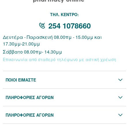
THΛ. ΚΕΝΤΡΟ:
254 1078660
Δευτέρα - Παρασκευή 08.00πμ - 15.00μμ και
17.30μμ-21.00μμ
Σάββατο 08.00πμ- 14.30μμ
Επικοινωνία από σταθερό τηλέφωνο με αστική χρέωση
ΠΟΙΟΙ ΕΙΜΑΣΤΕ
Η Εταιρία
ΠΛΗΡΟΦΟΡΙΕΣ ΑΓΟΡΩΝ
Επικοινωνία
Όροι & Προϋποθέσεις
Blog
ΠΛΗΡΟΦΟΡΙΕΣ ΑΓΟΡΩΝ
Προσωπικά Δεδομένα
Πολιτική Επιστροφών
Πολιτική Cookies