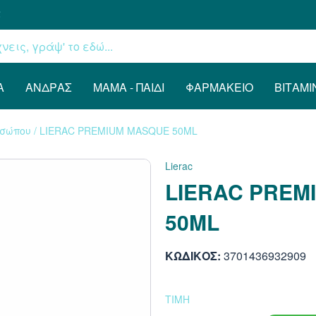
€
Α
ΆΝΔΡΑΣ
ΜΑΜΆ - ΠΑΙΔΊ
ΦΑΡΜΑΚΕΊΟ
ΒΙΤΑΜΊ
οσώπου
/
LIERAC PREMIUM MASQUE 50ML
Lierac
LIERAC PREM
50ML
ΚΩΔΙΚΟΣ:
3701436932909
ΤΙΜΗ