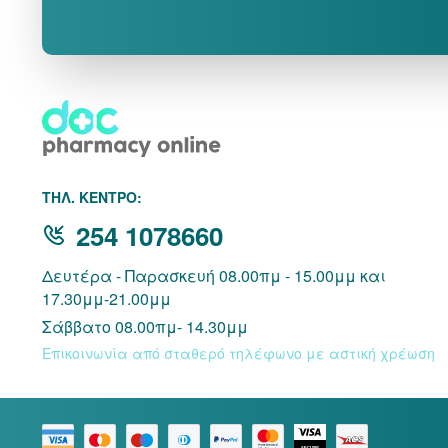
THΛ. ΚΕΝΤΡΟ:
254 1078660
Δευτέρα - Παρασκευή 08.00πμ - 15.00μμ και
17.30μμ-21.00μμ
Σάββατο 08.00πμ- 14.30μμ
Επικοινωνία από σταθερό τηλέφωνο με αστική χρέωση