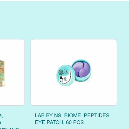
a,
LAB BY NS. BIOME. PEPTIDES
α
EYE PATCH, 60 PCS
τη, για