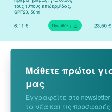
τους τύπους επιδερμίδας,
SPF20, 50ml
6,11 €
23,50 €
Προσθήκη
Μάθετε πρώτοι γι
μας
Εγγραφείτε στο newslette
τα νέα και τις προσφορές