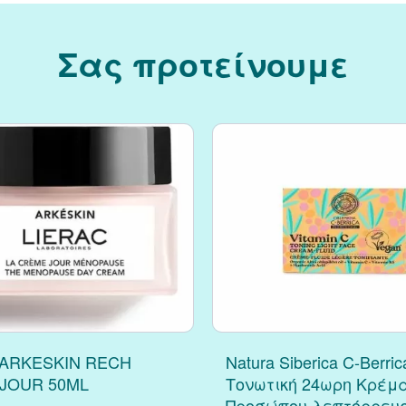
Σας προτείνουμε
 ARKESKIN RECH
Natura Siberica C-Berric
JOUR 50ML
Τονωτική 24ωρη Κρέμ
Προσώπου λεπτόρρευσ