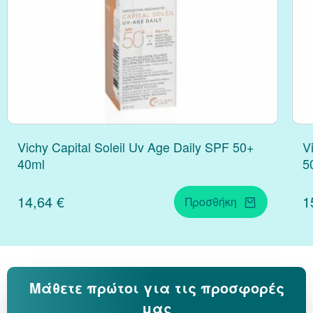
Κράνμπερι (Cranber
Μάκα (Maca)
Vichy Capital Soleil Uv Age Daily SPF 50+
V
40ml
5
14,64 €
1
Προσθήκη
Μάθετε πρώτοι για τις προσφορές
μας