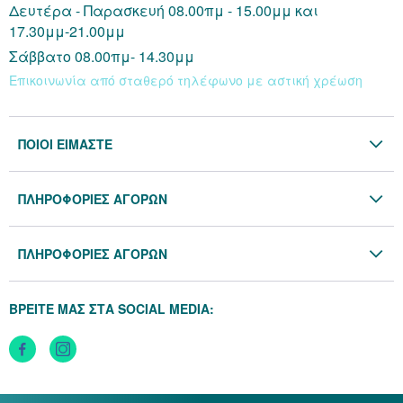
Δευτέρα - Παρασκευή 08.00πμ - 15.00μμ και
17.30μμ-21.00μμ
Σάββατο 08.00πμ- 14.30μμ
Επικοινωνία από σταθερό τηλέφωνο με αστική χρέωση
ΠΟΙΟΙ ΕΙΜΑΣΤΕ
Η Εταιρία
ΠΛΗΡΟΦΟΡΙΕΣ ΑΓΟΡΩΝ
Επικοινωνία
Όροι & Προϋποθέσεις
Blog
ΠΛΗΡΟΦΟΡΙΕΣ ΑΓΟΡΩΝ
Προσωπικά Δεδομένα
Πολιτική Επιστροφών
Πολιτική Cookies
ΒΡΕΙΤΕ ΜΑΣ ΣΤΑ SOCIAL MEDIA:
Τρόποι Αποστολής
Τρόποι Πληρωμής