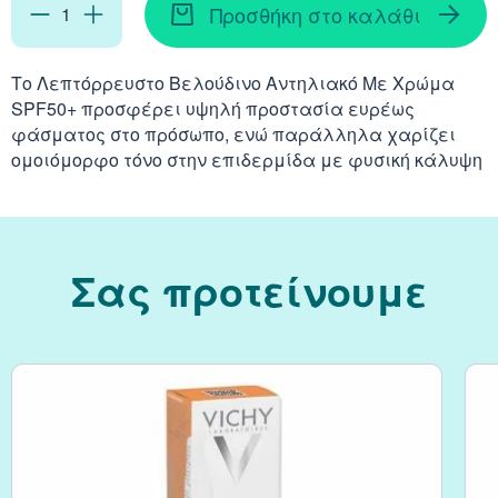
Απορρυπαντικά
Ασερόλα (Acerola)
Προσθήκη στο καλάθι
Αφρόλουτρα
Φυσιολογικός Ορός
Κοκκινίλες
Λακτάση
Εμμηνόπαυση
Καρνιτίνη - Καρνοσ
Γυαλιά
Αλόη (Aloe Vera)
Έλαια Σώματος
Νινίδα
Το Λεπτόρρευστο Βελούδινο Αντηλιακό Με Χρώμα
SPF50+ προσφέρει υψηλή προστασία ευρέως
Λεκιθίνη
Αδυνάτισμα - Έλεγ
Κυστεΐνη - NAC
Υγρά Φακών Επαφή
Αγκινάρα (Artichoke
φάσματος στο πρόσωπο, ενώ παράλληλα χαρίζει
Ταλκ - Πούδρες
Επιθέματα
ομοιόμορφο τόνο στην επιδερμίδα με φυσική κάλυψη
Ενέργεια - Τόνωση
Λυσίνη
Ginseng
Καθαριστικά
Ήπαρ - Χολή - Σπλή
Gingko Biloba
Σας προτείνουμε
Προϊόντα Ακράτεια
Καρδιά
Ashwagandha
Δυσκοιλιότητα
Κρυολόγημα
Εχινάκεια (Echinace
Κυκλοφορικό
Ιπποφαές (Hippopha
Μνήμη - Συγκέντρω
Κουρκουμάς (Turmeri