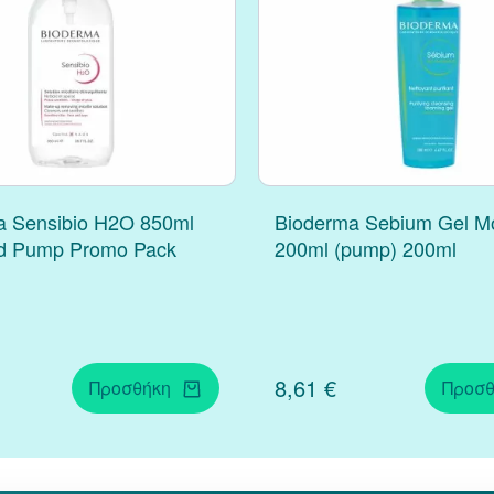
a Sensibio H2O 850ml
Bioderma Sebium Gel M
d Pump Promo Pack
200ml (pump) 200ml
8,61 €
Προσθήκη
Προσθ