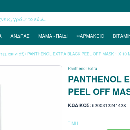
€
Α
ΆΝΔΡΑΣ
ΜΑΜΆ - ΠΑΙΔΊ
ΦΑΡΜΑΚΕΊΟ
ΒΙΤΑΜΊ
Ντεμακιγιάζ
/
PANTHENOL EXTRA BLACK PEEL OFF MASK 1 X 10 
Panthenol Extra
PANTHENOL E
PEEL OFF MAS
ΚΩΔΙΚΟΣ:
5200312241428
ΤΙΜΗ