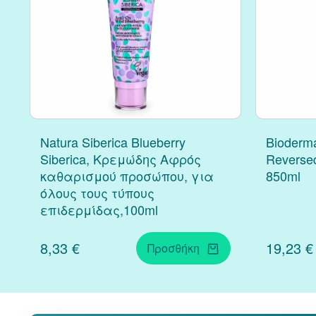
Natura Siberica Blueberry
Bioderm
Siberica, Κρεμώδης Αφρός
Reverse
καθαρισμού προσώπου, για
850ml
όλους τους τύπους
επιδερμίδας,100ml
8,33 €
19,23 €
Προσθήκη