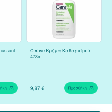
oussant
Cerave Κρέμα Καθαρισμού
473ml
9,87 €
ήκη
Προσθήκη