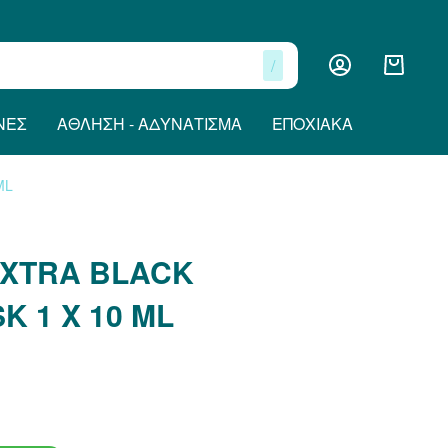
/
ΝΕΣ
ΆΘΛΗΣΗ - ΑΔΥΝΆΤΙΣΜΑ
ΕΠΟΧΙΑΚΆ
ML
XTRA BLACK
K 1 X 10 ML