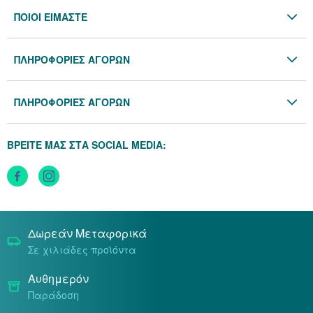
ΠΟΙΟΙ ΕΙΜΑΣΤΕ
Η Εταιρία
ΠΛΗΡΟΦΟΡΙΕΣ ΑΓΟΡΩΝ
Επικοινωνία
Όροι & Προϋποθέσεις
Blog
ΠΛΗΡΟΦΟΡΙΕΣ ΑΓΟΡΩΝ
Προσωπικά Δεδομένα
Πολιτική Επιστροφών
Πολιτική Cookies
ΒΡΕΙΤΕ ΜΑΣ ΣΤΑ SOCIAL MEDIA:
Τρόποι Αποστολής
Τρόποι Πληρωμής
Δωρεάν Μεταφορικά
Σε χιλιάδες προϊόντα
Αυθημερόν
Παράδοση