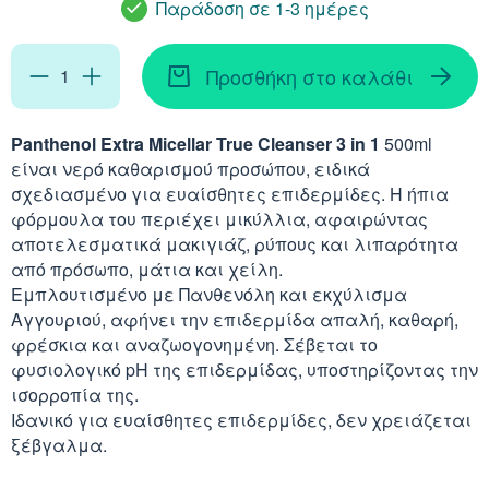
Παράδοση σε 1-3 ημέρες
Απορρυπαντικά
Ασερόλα (Acerola)
Αφρόλουτρα
Φυσιολογικός Ορός
Κοκκινίλες
Λακτάση
Εμμηνόπαυση
Καρνιτίνη - Καρνοσ
Γυαλιά
Αλόη (Aloe Vera)
Προσθήκη στο καλάθι
Έλαια Σώματος
Νινίδα
Λεκιθίνη
Αδυνάτισμα - Έλεγ
Κυστεΐνη - NAC
Υγρά Φακών Επαφή
Αγκινάρα (Artichoke
Ταλκ - Πούδρες
Panthenol Extra Micellar True Cleanser 3 in 1
500ml
Επιθέματα
είναι νερό καθαρισμού προσώπου, ειδικά
Ενέργεια - Τόνωση
Λυσίνη
Ginseng
σχεδιασμένο για ευαίσθητες επιδερμίδες. Η ήπια
Καθαριστικά
φόρμουλα του περιέχει μικύλλια, αφαιρώντας
Ήπαρ - Χολή - Σπλή
αποτελεσματικά μακιγιάζ, ρύπους και λιπαρότητα
Gingko Biloba
από πρόσωπο, μάτια και χείλη.
Προϊόντα Ακράτεια
Καρδιά
Εμπλουτισμένο με Πανθενόλη και εκχύλισμα
Ashwagandha
Αγγουριού, αφήνει την επιδερμίδα απαλή, καθαρή,
Δυσκοιλιότητα
φρέσκια και αναζωογονημένη. Σέβεται το
Κρυολόγημα
Εχινάκεια (Echinace
φυσιολογικό pH της επιδερμίδας, υποστηρίζοντας την
ισορροπία της.
Κυκλοφορικό
Ιδανικό για ευαίσθητες επιδερμίδες, δεν χρειάζεται
Ιπποφαές (Hippopha
ξέβγαλμα.
Μνήμη - Συγκέντρω
Κουρκουμάς (Turmeri