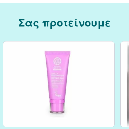
Κράνμπερι (Cranber
Σας προτείνουμε
Μάκα (Maca)