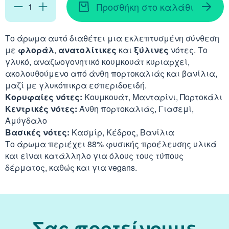
Απορρυπαντικά
Ασερόλα (Acerola)
Προσθήκη στο καλάθι
Αφρόλουτρα
Φυσιολογικός Ορός
Κοκκινίλες
Λακτάση
Εμμηνόπαυση
Καρνιτίνη - Καρνοσ
Γυαλιά
Αλόη (Aloe Vera)
Έλαια Σώματος
Νινίδα
Το άρωμα αυτό διαθέτει μια εκλεπτυσμένη σύνθεση
με
φλοράλ
,
ανατολίτικες
και
ξύλινες
νότες. Το
Λεκιθίνη
Αδυνάτισμα - Έλεγ
Κυστεΐνη - NAC
Υγρά Φακών Επαφή
Αγκινάρα (Artichoke
γλυκό, αναζωογονητικό κουμκουάτ κυριαρχεί,
Ταλκ - Πούδρες
Επιθέματα
ακολουθούμενο από άνθη πορτοκαλιάς και βανίλια,
Ενέργεια - Τόνωση
Λυσίνη
μαζί με γλυκόπικρα εσπεριδοειδή.
Ginseng
Κορυφαίες νότες:
Κουμκουάτ, Μανταρίνι, Πορτοκάλι
Καθαριστικά
Ήπαρ - Χολή - Σπλή
Κεντρικές νότες:
Άνθη πορτοκαλιάς, Γιασεμί,
Gingko Biloba
Αμύγδαλο
Προϊόντα Ακράτεια
Βασικές νότες:
Κασμίρ, Κέδρος, Βανίλια
Καρδιά
Ashwagandha
Το άρωμα περιέχει 88% φυσικής προέλευσης υλικά
Δυσκοιλιότητα
και είναι κατάλληλο για όλους τους τύπους
Κρυολόγημα
δέρματος, καθώς και για vegans.
Εχινάκεια (Echinace
Κυκλοφορικό
Ιπποφαές (Hippopha
Μνήμη - Συγκέντρω
Σας προτείνουμε
Κουρκουμάς (Turmeri