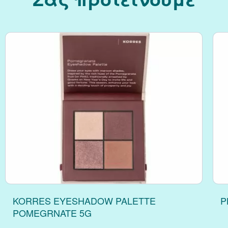
Κράνμπερι (Cranber
Μάκα (Maca)
KORRES EYESHADOW PALETTE
P
POMEGRNATE 5G