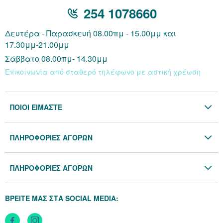
254 1078660
Δευτέρα - Παρασκευή 08.00πμ - 15.00μμ και
17.30μμ-21.00μμ
Σάββατο 08.00πμ- 14.30μμ
Επικοινωνία από σταθερό τηλέφωνο με αστική χρέωση
ΠΟΙΟΙ ΕΙΜΑΣΤΕ
Η Εταιρία
ΠΛΗΡΟΦΟΡΙΕΣ ΑΓΟΡΩΝ
Επικοινωνία
Όροι & Προϋποθέσεις
Blog
ΠΛΗΡΟΦΟΡΙΕΣ ΑΓΟΡΩΝ
Προσωπικά Δεδομένα
Πολιτική Επιστροφών
Πολιτική Cookies
ΒΡΕΙΤΕ ΜΑΣ ΣΤΑ SOCIAL MEDIA:
Τρόποι Αποστολής
Τρόποι Πληρωμής