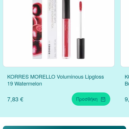
Κράνμπερι (Cranber
Μάκα (Maca)
KORRES MORELLO Voluminous Lipgloss
K
19 Watermelon
B
7,83 €
9
Προσθήκη