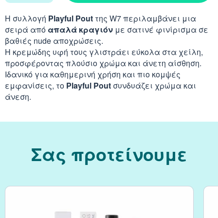
Απορρυπαντικά
Ασερόλα (Acerola)
Αφρόλουτρα
Φυσιολογικός Ορός
Η συλλογή
Playful Pout
της W7 περιλαμβάνει μια
Κοκκινίλες
Λακτάση
Εμμηνόπαυση
Καρνιτίνη - Καρνοσ
σειρά από
απαλά κραγιόν
με σατινέ φινίρισμα σε
Γυαλιά
Αλόη (Aloe Vera)
Έλαια Σώματος
Νινίδα
βαθιές nude αποχρώσεις.
Λεκιθίνη
Αδυνάτισμα - Έλεγ
Κυστεΐνη - NAC
Η κρεμώδης υφή τους γλιστράει εύκολα στα χείλη,
Υγρά Φακών Επαφή
Αγκινάρα (Artichoke
Ταλκ - Πούδρες
προσφέροντας πλούσιο χρώμα και άνετη αίσθηση.
Επιθέματα
Ιδανικό για καθημερινή χρήση και πιο κομψές
Ενέργεια - Τόνωση
Λυσίνη
Ginseng
εμφανίσεις, το
Playful Pout
συνδυάζει χρώμα και
Καθαριστικά
άνεση.
Ήπαρ - Χολή - Σπλή
Gingko Biloba
Προϊόντα Ακράτεια
Καρδιά
Ashwagandha
Σας προτείνουμε
Δυσκοιλιότητα
Κρυολόγημα
Εχινάκεια (Echinace
Κυκλοφορικό
Ιπποφαές (Hippopha
Μνήμη - Συγκέντρω
Κουρκουμάς (Turmeri