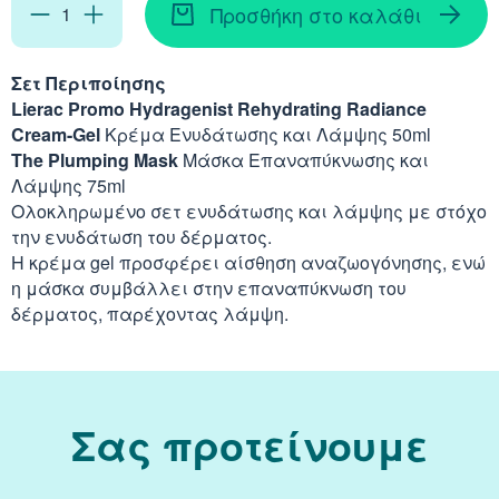
Απορρυπαντικά
Ασερόλα (Acerola)
Προσθήκη στο καλάθι
Αφρόλουτρα
Φυσιολογικός Ορός
Κοκκινίλες
Λακτάση
Εμμηνόπαυση
Καρνιτίνη - Καρνοσ
Γυαλιά
Αλόη (Aloe Vera)
Έλαια Σώματος
Νινίδα
Σετ Περιποίησης
Lierac Promo Hydragenist Rehydrating Radiance
Λεκιθίνη
Αδυνάτισμα - Έλεγ
Κυστεΐνη - NAC
Υγρά Φακών Επαφή
Αγκινάρα (Artichoke
Cream-Gel
Κρέμα Ενυδάτωσης και Λάμψης 50ml
Ταλκ - Πούδρες
Επιθέματα
The Plumping Mask
Μάσκα Επαναπύκνωσης και
Ενέργεια - Τόνωση
Λυσίνη
Λάμψης 75ml
Ginseng
Ολοκληρωμένο σετ ενυδάτωσης και λάμψης με στόχο
Καθαριστικά
Ήπαρ - Χολή - Σπλή
την ενυδάτωση του δέρματος.
Gingko Biloba
Η κρέμα gel προσφέρει αίσθηση αναζωογόνησης, ενώ
Προϊόντα Ακράτεια
η μάσκα συμβάλλει στην επαναπύκνωση του
Καρδιά
Ashwagandha
δέρματος, παρέχοντας λάμψη.
Δυσκοιλιότητα
Κρυολόγημα
Εχινάκεια (Echinace
Κυκλοφορικό
Σας προτείνουμε
Ιπποφαές (Hippopha
Μνήμη - Συγκέντρω
Κουρκουμάς (Turmeri