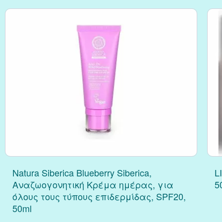
Κράνμπερι (Cranber
Μάκα (Maca)
Natura Siberica Blueberry Siberica,
L
Αναζωογονητική Κρέμα ημέρας, για
5
όλους τους τύπους επιδερμίδας, SPF20,
50ml