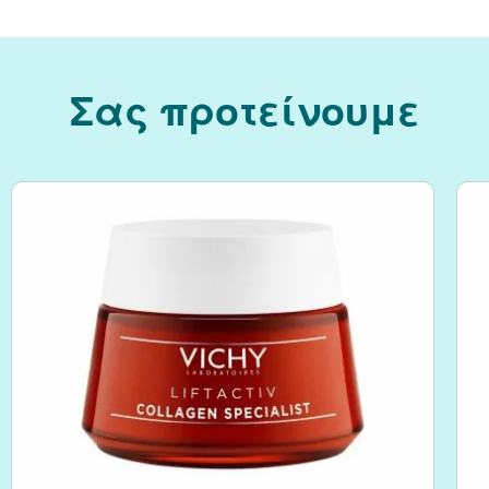
Κράνμπερι (Cranber
Σας προτείνουμε
Μάκα (Maca)