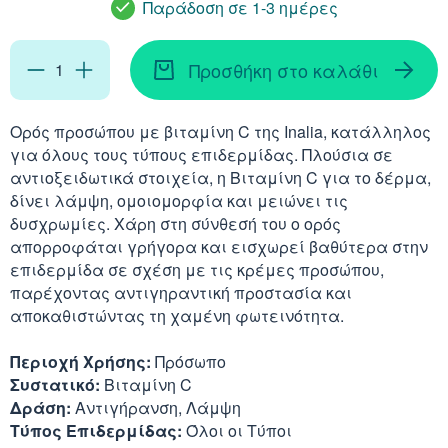
Παράδοση σε 1-3 ημέρες
Απορρυπαντικά
Ασερόλα (Acerola)
Αφρόλουτρα
Φυσιολογικός Ορός
Κοκκινίλες
Λακτάση
Εμμηνόπαυση
Καρνιτίνη - Καρνοσ
Γυαλιά
Αλόη (Aloe Vera)
Προσθήκη στο καλάθι
Έλαια Σώματος
Νινίδα
Λεκιθίνη
Αδυνάτισμα - Έλεγ
Κυστεΐνη - NAC
Υγρά Φακών Επαφή
Αγκινάρα (Artichoke
Ταλκ - Πούδρες
Ορός προσώπου με βιταμίνη C της Inalia, κατάλληλος
Επιθέματα
για όλους τους τύπους επιδερμίδας. Πλούσια σε
Ενέργεια - Τόνωση
Λυσίνη
Ginseng
αντιοξειδωτικά στοιχεία, η Βιταμίνη C για το δέρμα,
Καθαριστικά
δίνει λάμψη, ομοιομορφία και μειώνει τις
Ήπαρ - Χολή - Σπλή
δυσχρωμίες. Χάρη στη σύνθεσή του ο ορός
Gingko Biloba
απορροφάται γρήγορα και εισχωρεί βαθύτερα στην
Προϊόντα Ακράτεια
Καρδιά
επιδερμίδα σε σχέση με τις κρέμες προσώπου,
Ashwagandha
παρέχοντας αντιγηραντική προστασία και
Δυσκοιλιότητα
αποκαθιστώντας τη χαμένη φωτεινότητα.
Κρυολόγημα
Εχινάκεια (Echinace
Περιοχή Χρήσης:
Πρόσωπο
Κυκλοφορικό
Συστατικό:
Βιταμίνη C
Ιπποφαές (Hippopha
Δράση:
Αντιγήρανση, Λάμψη
Μνήμη - Συγκέντρω
Τύπος Επιδερμίδας:
Όλοι οι Τύποι
Κουρκουμάς (Turmeri