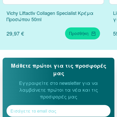
Vichy Liftactiv Collagen Specialist Κρέμα
L
Προσώπου 50ml
γ
29,97 €
5
Προσθήκη
Μάθετε πρώτοι για τις προσφορές
μας
Εγγραφείτε στο newsletter για να
λαμβάνετε πρώτοι τα νέα και τις
προσφορές μας