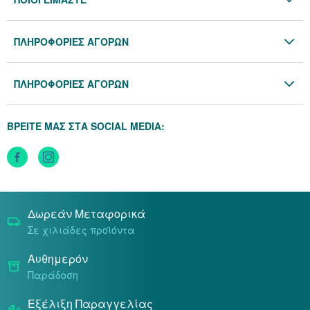
Η Εταιρία
ΠΛΗΡΟΦΟΡΙΕΣ ΑΓΟΡΩΝ
Επικοινωνία
Όροι & Προϋποθέσεις
Blog
ΠΛΗΡΟΦΟΡΙΕΣ ΑΓΟΡΩΝ
Προσωπικά Δεδομένα
Πολιτική Επιστροφών
Πολιτική Cookies
ΒΡΕΙΤΕ ΜΑΣ ΣΤΑ SOCIAL MEDIA:
Τρόποι Αποστολής
Τρόποι Πληρωμής
Δωρεάν Μεταφορικά
Σε χιλιάδες προϊόντα
Αυθημερόν
Παράδοση
Εξέλιξη Παραγγελίας