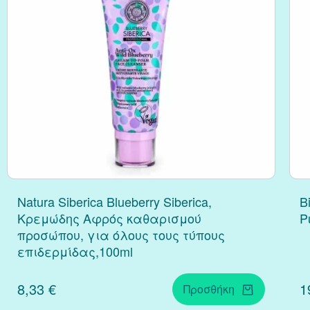
Natura Siberica Blueberry Siberica,
B
Κρεμώδης Αφρός καθαρισμού
P
προσώπου, για όλους τους τύπους
επιδερμίδας,100ml
8,33 €
1
Προσθήκη