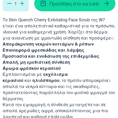
Απορρυπαντικά
Ασερόλα (Acerola)
Προσθήκη στο καλάθι
Αφρόλουτρα
Φυσιολογικός Ορός
Κοκκινίλες
Λακτάση
Εμμηνόπαυση
Καρνιτίνη - Καρνοσ
Γυαλιά
Αλόη (Aloe Vera)
Έλαια Σώματος
Νινίδα
Το Skin Quench Cherry Exfoliating Face Scrub της W7
είναι ένα απολεπιστικό καθαριστικό για το πρόσωπο,
Λεκιθίνη
Αδυνάτισμα - Έλεγ
Κυστεΐνη - NAC
Υγρά Φακών Επαφή
Αγκινάρα (Artichoke
ιδανικό για καθημερινή χρήση. Χαρίζει στο δέρμα
Ταλκ - Πούδρες
Επιθέματα
μια ανανέωση με φρουτώδη αίσθηση και προσφέρει:
Ενέργεια - Τόνωση
Λυσίνη
Απομάκρυνση νεκρών κυττάρων & ρύπων
Ginseng
Επαναφορά φρεσκάδας και λάμψης
Καθαριστικά
Ήπαρ - Χολή - Σπλή
Προστασία και ενυδάτωση της επιδερμίδας
Gingko Biloba
Απαλή, μη ερεθιστική σύνθεση
Προϊόντα Ακράτεια
Άρωμα φρέσκου κερασιού
Καρδιά
Ashwagandha
Εμπλουτισμένο με
εκχύλισμα
Δυσκοιλιότητα
κερασιού
και
ηλιόσπορου
, το προϊόν απομακρύνει
Κρυολόγημα
απαλά τα νεκρά κύτταρα και τις ακαθαρσίες,
Εχινάκεια (Echinace
προστατεύοντας παράλληλα τον φυσικό φραγμό του
δέρματος.
Κυκλοφορικό
Ιπποφαές (Hippopha
Κατά την εφαρμογή, η σύνθεση μετατρέπεται σε
απαλό, κρεμώδες αφρό, αποκαλύπτοντας μια πιο
Μνήμη - Συγκέντρω
λαμπερή και καθαρή επιδερμίδα.
Κουρκουμάς (Turmeri