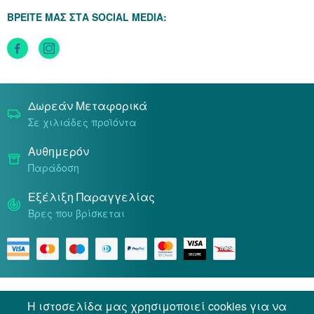
Πολιτική Επιστροφών
Πολιτική Cookies
ΒΡΕΙΤΕ ΜΑΣ ΣΤΑ SOCIAL MEDIA:
Τρόποι Αποστολής
Τρόποι Πληρωμής
Δωρεάν Μεταφορικά
Σε χιλιάδες προϊόντα
Αυθημερόν
Παράδοση
Εξέλιξη Παραγγελίας
Βρες που βρίσκεται
Όροι & Προϋποθέσεις
Προσωπικά Δεδομένα
Η ιστοσελίδα μας χρησιμοποιεί cookies για να