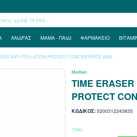
€
Α
ΆΝΔΡΑΣ
ΜΑΜΆ - ΠΑΙΔΊ
ΦΑΡΜΑΚΕΊΟ
ΒΙΤΑΜΊ
ASER ANTI-POLLUTION PROTECT CONCENTRATE 20ML
Medisei
TIME ERASER
PROTECT CON
ΚΩΔΙΚΟΣ:
5200312243835
ΤΙΜΗ