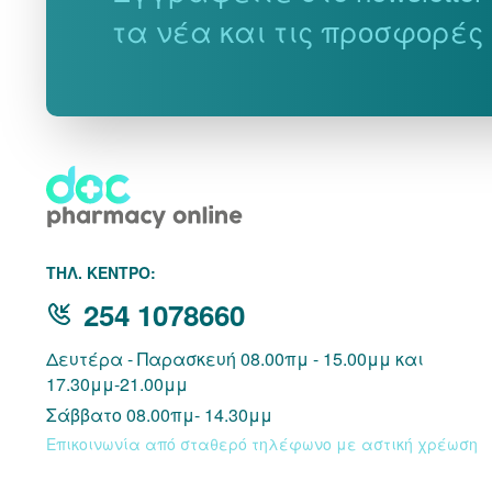
τα νέα και τις προσφορές
THΛ. ΚΕΝΤΡΟ:
254 1078660
Δευτέρα - Παρασκευή 08.00πμ - 15.00μμ και
17.30μμ-21.00μμ
Σάββατο 08.00πμ- 14.30μμ
Επικοινωνία από σταθερό τηλέφωνο με αστική χρέωση