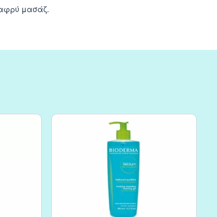
ελαφρύ μασάζ.