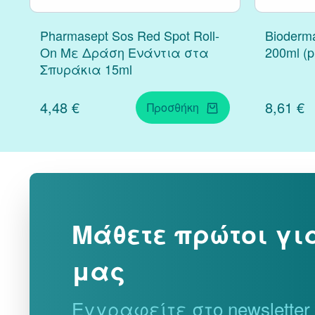
Pharmasept Sos Red Spot Roll-
Bioderm
On Με Δράση Ενάντια στα
200ml (
Σπυράκια 15ml
4,48 €
8,61 €
Προσθήκη
Μάθετε πρώτοι γι
μας
Εγγραφείτε στο newslette