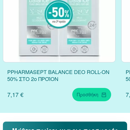
PPHARMASEPT BALANCE DEO ROLL-ON
P
50% ΣΤΟ 2o ΠΡΟΪΟΝ
5
7,17 €
7
Προσθήκη