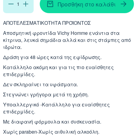
Απορρυπαντικά
Ασερόλα (Acerola)
Προσθήκη στο καλάθι
Αφρόλουτρα
Φυσιολογικός Ορός
Κοκκινίλες
Λακτάση
Εμμηνόπαυση
Καρνιτίνη - Καρνοσ
Γυαλιά
Αλόη (Aloe Vera)
Έλαια Σώματος
Νινίδα
ΑΠΟΤEΛΕΣΜΑΤΙΚΟΤΗΤΑ ΠΡΟΪΟΝΤΟΣ
Λεκιθίνη
Αδυνάτισμα - Έλεγ
Κυστεΐνη - NAC
Αποσμητική φροντίδα Vichy Homme ενάντια στα
Υγρά Φακών Επαφή
Αγκινάρα (Artichoke
Ταλκ - Πούδρες
κίτρινα, λευκά σημάδια αλλά και στις στάμπες από
Επιθέματα
ιδρώτα.
Ενέργεια - Τόνωση
Λυσίνη
Ginseng
Δράση για 48 ώρες κατά της εφίδρωσης.
Καθαριστικά
Ήπαρ - Χολή - Σπλή
Κατάλληλο ακόμη και για τις πιο ευαίσθητες
Gingko Biloba
επιδερμίδες.
Προϊόντα Ακράτεια
Καρδιά
Δεν σκληραίνει τα υφάσματα.
Ashwagandha
Δυσκοιλιότητα
Στεγνώνει γρήγορα μετά τη χρήση.
Κρυολόγημα
Εχινάκεια (Echinace
Υποαλλεργικό -Κατάλληλο για ευαίσθητες
επιδερμίδες.
Κυκλοφορικό
Ιπποφαές (Hippopha
Με διαφανή φόρμουλα και συσκευασία.
Μνήμη - Συγκέντρω
Χωρίς paraben-Χωρίς αιθυλική αλκοόλη.
Κουρκουμάς (Turmeri