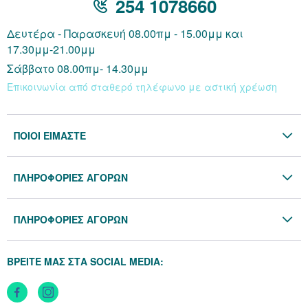
254 1078660
Δευτέρα - Παρασκευή 08.00πμ - 15.00μμ και
17.30μμ-21.00μμ
Σάββατο 08.00πμ- 14.30μμ
Επικοινωνία από σταθερό τηλέφωνο με αστική χρέωση
ΠΟΙΟΙ ΕΙΜΑΣΤΕ
Η Εταιρία
ΠΛΗΡΟΦΟΡΙΕΣ ΑΓΟΡΩΝ
Επικοινωνία
Όροι & Προϋποθέσεις
Blog
ΠΛΗΡΟΦΟΡΙΕΣ ΑΓΟΡΩΝ
Προσωπικά Δεδομένα
Πολιτική Επιστροφών
Πολιτική Cookies
ΒΡΕΙΤΕ ΜΑΣ ΣΤΑ SOCIAL MEDIA:
Τρόποι Αποστολής
Τρόποι Πληρωμής