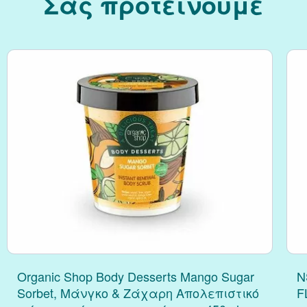
Σας προτείνουμε
Κράνμπερι (Cranber
Μάκα (Maca)
Organic Shop Body Desserts Mango Sugar
N
Sorbet, Μάνγκο & Ζάχαρη Απολεπιστικό
F