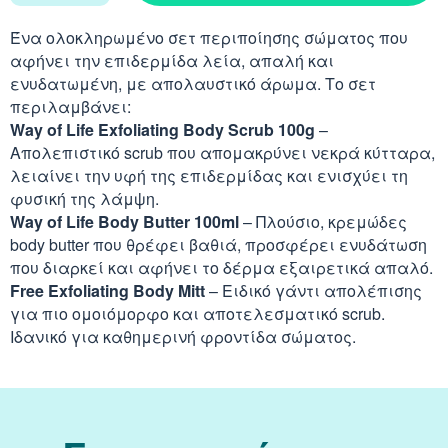
Απορρυπαντικά
Ασερόλα (Acerola)
Αφρόλουτρα
Φυσιολογικός Ορός
Ένα ολοκληρωμένο σετ περιποίησης σώματος που
Κοκκινίλες
Λακτάση
Εμμηνόπαυση
Καρνιτίνη - Καρνοσ
αφήνει την επιδερμίδα λεία, απαλή και
Γυαλιά
Αλόη (Aloe Vera)
Έλαια Σώματος
Νινίδα
ενυδατωμένη, με απολαυστικό άρωμα. Το σετ
Λεκιθίνη
Αδυνάτισμα - Έλεγ
Κυστεΐνη - NAC
περιλαμβάνει:
Υγρά Φακών Επαφή
Αγκινάρα (Artichoke
Ταλκ - Πούδρες
Way of Life Exfoliating Body Scrub 100g
–
Επιθέματα
Απολεπιστικό scrub που απομακρύνει νεκρά κύτταρα,
Ενέργεια - Τόνωση
Λυσίνη
Ginseng
λειαίνει την υφή της επιδερμίδας και ενισχύει τη
Καθαριστικά
φυσική της λάμψη.
Ήπαρ - Χολή - Σπλή
Way of Life Body Butter 100ml
– Πλούσιο, κρεμώδες
Gingko Biloba
body butter που θρέφει βαθιά, προσφέρει ενυδάτωση
Προϊόντα Ακράτεια
Καρδιά
που διαρκεί και αφήνει το δέρμα εξαιρετικά απαλό.
Ashwagandha
Free Exfoliating Body Mitt
– Ειδικό γάντι απολέπισης
Δυσκοιλιότητα
για πιο ομοιόμορφο και αποτελεσματικό scrub.
Κρυολόγημα
Εχινάκεια (Echinace
Ιδανικό για καθημερινή φροντίδα σώματος.
Κυκλοφορικό
Ιπποφαές (Hippopha
Μνήμη - Συγκέντρω
Κουρκουμάς (Turmeri