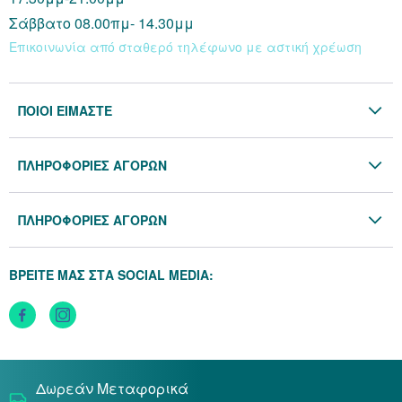
Σάββατο 08.00πμ- 14.30μμ
Επικοινωνία από σταθερό τηλέφωνο με αστική χρέωση
ΠΟΙΟΙ ΕΙΜΑΣΤΕ
Η Εταιρία
ΠΛΗΡΟΦΟΡΙΕΣ ΑΓΟΡΩΝ
Επικοινωνία
Όροι & Προϋποθέσεις
Blog
ΠΛΗΡΟΦΟΡΙΕΣ ΑΓΟΡΩΝ
Προσωπικά Δεδομένα
Πολιτική Επιστροφών
Πολιτική Cookies
ΒΡΕΙΤΕ ΜΑΣ ΣΤΑ SOCIAL MEDIA:
Τρόποι Αποστολής
Τρόποι Πληρωμής
Δωρεάν Μεταφορικά