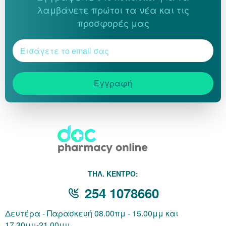
λαμβάνετε πρώτοι τα νέα και τις
προσφορές μας
Εγγραφή
THΛ. ΚΕΝΤΡΟ:
254 1078660
Δευτέρα - Παρασκευή 08.00πμ - 15.00μμ και
17.30μμ-21.00μμ