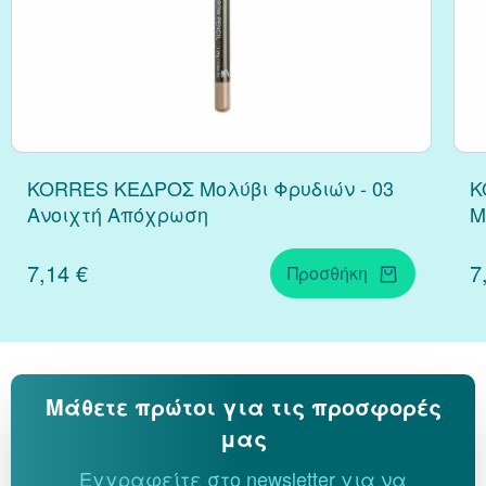
Κράνμπερι (Cranber
Μάκα (Maca)
KORRES ΚΕΔΡΟΣ Μολύβι Φρυδιών - 03
K
Ανοιχτή Απόχρωση
Μ
7,14 €
7
Προσθήκη
Μάθετε πρώτοι για τις προσφορές
μας
Εγγραφείτε στο newsletter για να