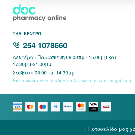
THΛ. ΚΕΝΤΡΟ:
254 1078660
Δευτέρα - Παρασκευή 08.00πμ - 15.00μμ και
17.30μμ-21.00μμ
Σάββατο 08.00πμ- 14.30μμ
Επικοινωνία από σταθερό τηλέφωνο με αστική χρέωση
Η ιστοσελίδα μας χρ
© 2026 Docpharmacy. All rights reserved.