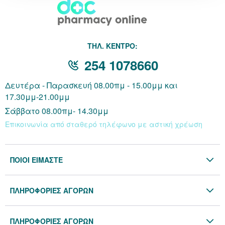
Κράνμπερι (Cranber
THΛ. ΚΕΝΤΡΟ:
Μάκα (Maca)
254 1078660
Δευτέρα - Παρασκευή 08.00πμ - 15.00μμ και
17.30μμ-21.00μμ
Σάββατο 08.00πμ- 14.30μμ
Επικοινωνία από σταθερό τηλέφωνο με αστική χρέωση
ΠΟΙΟΙ ΕΙΜΑΣΤΕ
Η Εταιρία
ΠΛΗΡΟΦΟΡΙΕΣ ΑΓΟΡΩΝ
Επικοινωνία
Όροι & Προϋποθέσεις
Blog
ΠΛΗΡΟΦΟΡΙΕΣ ΑΓΟΡΩΝ