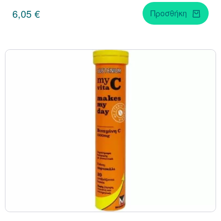
6,05 €
Προσθήκη
Κράνμπερι (Cranber
Μάκα (Maca)