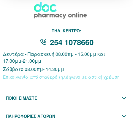
THΛ. ΚΕΝΤΡΟ:
254 1078660
Δευτέρα - Παρασκευή 08.00πμ - 15.00μμ και
17.30μμ-21.00μμ
Σάββατο 08.00πμ- 14.30μμ
Επικοινωνία από σταθερό τηλέφωνο με αστική χρέωση
ΠΟΙΟΙ ΕΙΜΑΣΤΕ
Η Εταιρία
ΠΛΗΡΟΦΟΡΙΕΣ ΑΓΟΡΩΝ
Επικοινωνία
Όροι & Προϋποθέσεις
Blog