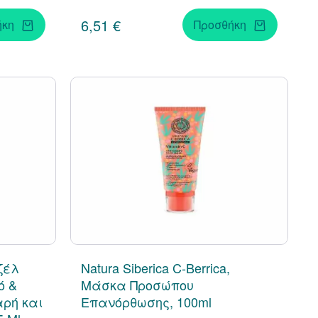
6,51 €
ήκη
Προσθήκη
Τζέλ
Natura Siberica C-Berrica,
ό &
Μάσκα Προσώπου
αρή και
Επανόρθωσης, 100ml