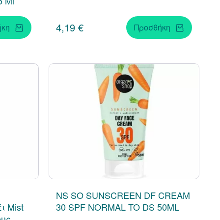
5 Ml
4,19 €
ήκη
Προσθήκη
NS SO SUNSCREEN DF CREAM
ι Mist
30 SPF NORMAL TO DS 50ML
ους