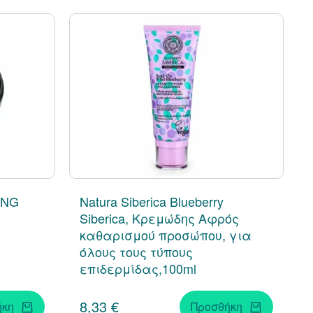
ING
Natura Siberica Blueberry
Siberica, Κρεμώδης Αφρός
καθαρισμού προσώπου, για
όλους τους τύπους
επιδερμίδας,100ml
8,33 €
ήκη
Προσθήκη