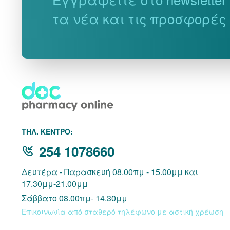
τα νέα και τις προσφορές
THΛ. ΚΕΝΤΡΟ:
254 1078660
Δευτέρα - Παρασκευή 08.00πμ - 15.00μμ και
17.30μμ-21.00μμ
Σάββατο 08.00πμ- 14.30μμ
Επικοινωνία από σταθερό τηλέφωνο με αστική χρέωση