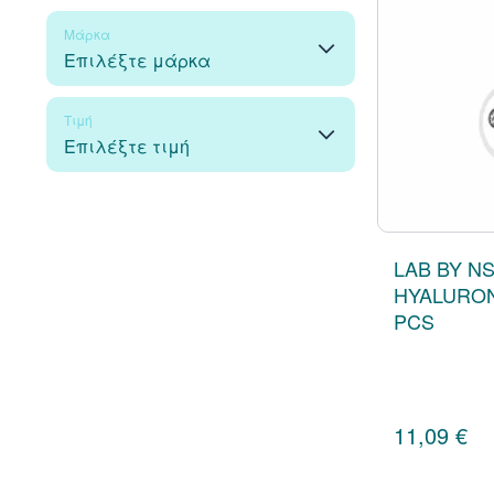
Γυναίκα
69
Μάρκα
Επιλέξτε μάρκα
Εποχιακά
9
Natura Siberica
77
Τιμή
Επιλέξτε τιμή
2€
26€
2 €
27 €
LAB BY NS
HYALURON
PCS
ΑΠΟ
ΕΩΣ
€
€
11,09 €