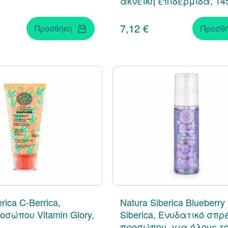
ακνεϊκή επιδερμίδα, 14
7,12 €
Προσθήκη
Προσθ
rica C-Berrica,
Natura Siberica Blueberry
σώπου Vitamin Glory,
Siberica, Ενυδατικό σπρέ
προσώπου, για όλους τ