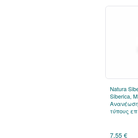
Natura Sibe
Siberica,
Ανανέωσης
τύπους επ
7,55 €