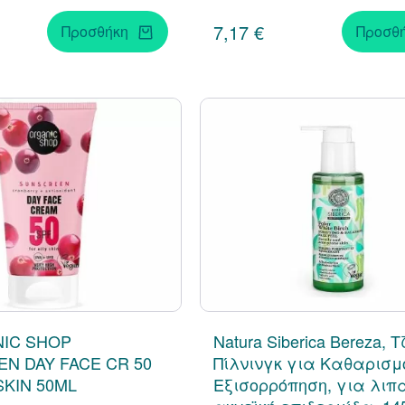
7,17 €
Προσθήκη
Προσθ
IC SHOP
Natura Siberica Bereza, 
N DAY FACE CR 50
Πίλνινγκ για Καθαρισμ
SKIN 50ML
Εξισορρόπηση, για λιπ