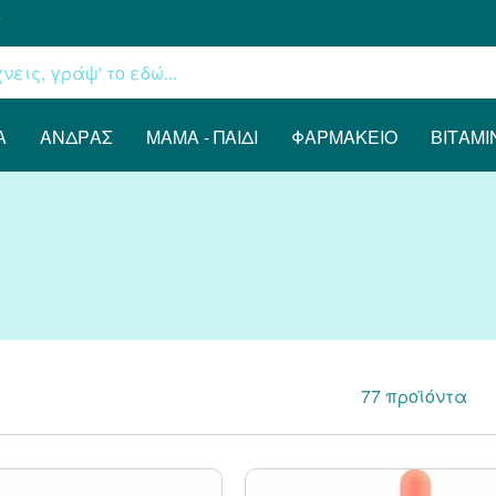
€
Α
ΆΝΔΡΑΣ
ΜΑΜΆ - ΠΑΙΔΊ
ΦΑΡΜΑΚΕΊΟ
ΒΙΤΑΜΊ
77
προϊόντα