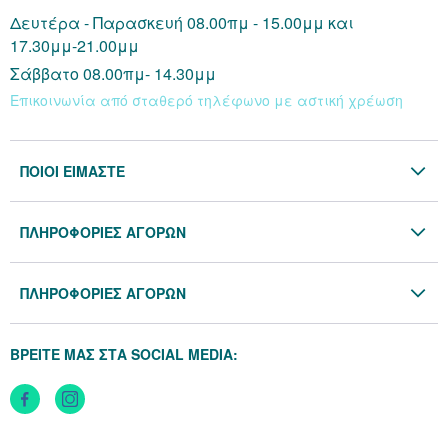
Δευτέρα - Παρασκευή 08.00πμ - 15.00μμ και
17.30μμ-21.00μμ
Σάββατο 08.00πμ- 14.30μμ
Επικοινωνία από σταθερό τηλέφωνο με αστική χρέωση
ΠΟΙΟΙ ΕΙΜΑΣΤΕ
Η Εταιρία
ΠΛΗΡΟΦΟΡΙΕΣ ΑΓΟΡΩΝ
Επικοινωνία
Όροι & Προϋποθέσεις
Blog
ΠΛΗΡΟΦΟΡΙΕΣ ΑΓΟΡΩΝ
Προσωπικά Δεδομένα
Πολιτική Επιστροφών
Πολιτική Cookies
ΒΡΕΙΤΕ ΜΑΣ ΣΤΑ SOCIAL MEDIA:
Τρόποι Αποστολής
Τρόποι Πληρωμής