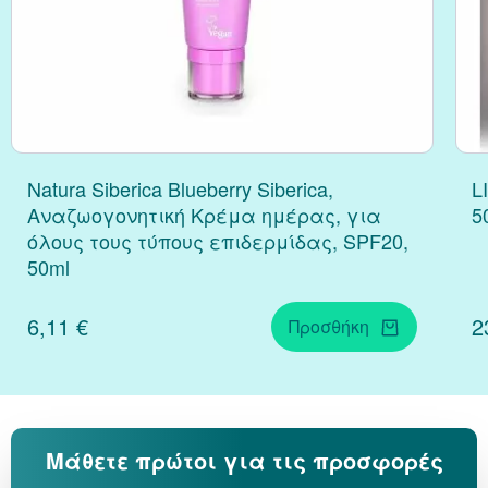
Natura Siberica Blueberry Siberica,
L
Αναζωογονητική Κρέμα ημέρας, για
5
όλους τους τύπους επιδερμίδας, SPF20,
50ml
6,11 €
2
Προσθήκη
Μάθετε πρώτοι για τις προσφορές