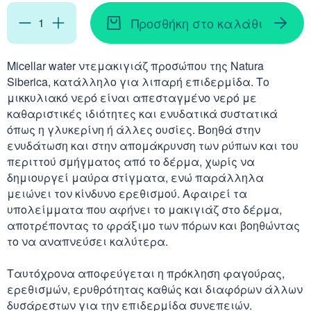
Απορρυπαντικά
Ασερόλα (Acerola)
Αφρόλουτρα
Φυσιολογικός Ορός
Προσθήκη στο καλάθι
Κοκκινίλες
Λακτάση
Εμμηνόπαυση
Καρνιτίνη - Καρνοσ
Γυαλιά
Αλόη (Aloe Vera)
Έλαια Σώματος
Νινίδα
Micellar water ντεμακιγιάζ προσώπου της Natura
Λεκιθίνη
Αδυνάτισμα - Έλεγ
Κυστεΐνη - NAC
Siberica, κατάλληλο για λιπαρή επιδερμίδα. Το
Υγρά Φακών Επαφή
Αγκινάρα (Artichoke
Ταλκ - Πούδρες
μικκυλιακό νερό είναι απεσταγμένο νερό με
Επιθέματα
Ενέργεια - Τόνωση
Λυσίνη
καθαριστικές ιδιότητες και ενυδατικά συστατικά
Ginseng
όπως η γλυκερίνη ή άλλες ουσίες. Βοηθά στην
Καθαριστικά
ενυδάτωση και στην απομάκρυνση των ρύπων και του
Ήπαρ - Χολή - Σπλή
Gingko Biloba
περιττού σμήγματος από το δέρμα, χωρίς να
Προϊόντα Ακράτεια
δημιουργεί μαύρα στίγματα, ενώ παράλληλα
Καρδιά
μειώνει τον κίνδυνο ερεθισμού. Αφαιρεί τα
Ashwagandha
υπολείμματα που αφήνει το μακιγιάζ στο δέρμα,
Δυσκοιλιότητα
Κρυολόγημα
αποτρέποντας το φράξιμο των πόρων και βοηθώντας
Εχινάκεια (Echinace
το να αναπνεύσει καλύτερα.
Κυκλοφορικό
Ιπποφαές (Hippopha
Ταυτόχρονα αποφεύγεται η πρόκληση φαγούρας,
ερεθισμών, ερυθρότητας καθώς και διαφόρων άλλων
Μνήμη - Συγκέντρω
δυσάρεστων για την επιδερμίδα συνεπειών.
Κουρκουμάς (Turmeri