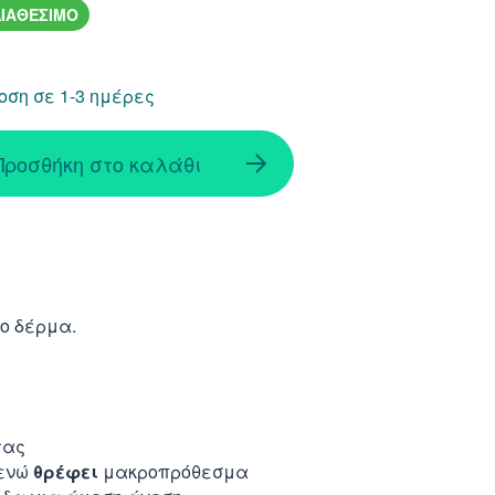
ΙΑΘΕΣΙΜΟ
ση σε 1-3 ημέρες
Προσθήκη στο καλάθι
το δέρμα.
τας
 ενώ
θρέφει
μακροπρόθεσμα