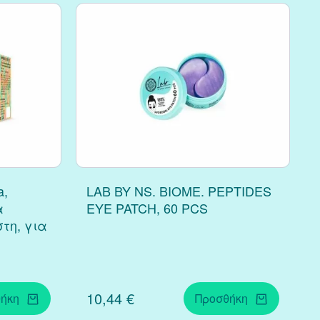
a,
LAB BY NS. BIOME. PEPTIDES
α
EYE PATCH, 60 PCS
τη, για
10,44 €
ήκη
Προσθήκη