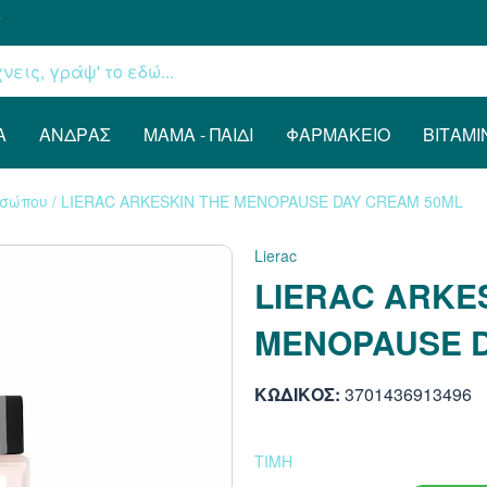
€
Α
ΆΝΔΡΑΣ
ΜΑΜΆ - ΠΑΙΔΊ
ΦΑΡΜΑΚΕΊΟ
ΒΙΤΑΜΊ
οσώπου
/
LIERAC ARKESKIN THE MENOPAUSE DAY CREAM 50ML
Lierac
LIERAC ARKE
MENOPAUSE D
ΚΩΔΙΚΟΣ:
3701436913496
ΤΙΜΗ