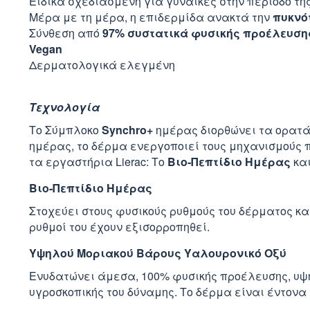
Ειδικά σχεδιασμένη για γυναίκες στην περίοδο τη
Μέρα με τη μέρα, η επιδερμίδα ανακτά την
πυκνό
Σύνθεση από
97% συστατικά φυσικής προέλευση
Vegan
Δερματολογικά ελεγμένη
Τεχνολογία
Το Σύμπλοκο
Synchro+
ημέρας διορθώνει τα ορατά
ημέρας, το δέρμα ενεργοποιεί τους μηχανισμούς 
τα εργαστήρια Lierac: Το
Βιο-Πεπτίδιο Ημέρας
κα
Βιο-Πεπτίδιο Ημέρας
Στοχεύει στους φυσικούς ρυθμούς του δέρματος κα
ρυθμοί του έχουν εξισορροπηθεί.
Υψηλού Μοριακού Βάρους Υαλουρονικό Οξύ
Ενυδατώνει άμεσα, 100% φυσικής προέλευσης, υψη
υγροσκοπικής του δύναμης. Το δέρμα είναι έντον