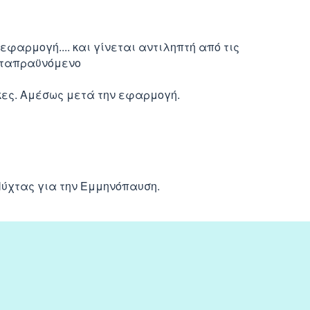
φαρμογή.... και γίνεται αντιληπτή από τις
καταπραϋνόμενο
κες. Αμέσως μετά την εφαρμογή.
ύχτας για την Εμμηνόπαυση
.