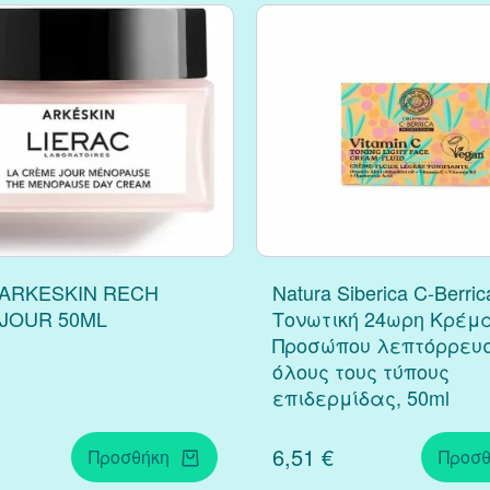
 ARKESKIN RECH
Natura Siberica C-Berric
JOUR 50ML
Τονωτική 24ωρη Κρέμ
Προσώπου λεπτόρρευσ
όλους τους τύπους
επιδερμίδας, 50ml
6,51 €
Προσθήκη
Προσθ