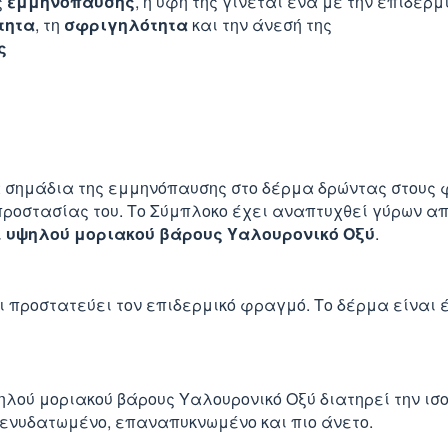
ς
εμμηνόπαυσης
, η υφή της γίνεται ένα με την επιδερ
τητα
, τη
σφριγηλότητα
και την άνεσή της
ς
 σημάδια της εμμηνόπαυσης στο δέρμα δρώντας στους φυ
προστασίας του. Το Σύμπλοκο έχει αναπτυχθεί γύρων α
ι
υψηλού μοριακού βάρους Υαλουρονικό Οξύ
.
ι προστατεύει τον επιδερμικό φραγμό. Το δέρμα είναι 
λού μοριακού βάρους Υαλουρονικό Οξύ διατηρεί την ισο
α ενυδατωμένο, επαναπυκνωμένο και πιο άνετο.