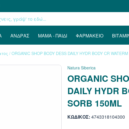
€
Α
ΆΝΔΡΑΣ
ΜΑΜΆ - ΠΑΙΔΊ
ΦΑΡΜΑΚΕΊΟ
ΒΙΤΑΜΊ
ατος
/
ORGANIC SHOP BODY DESS DAILY HYDR BODY CR WATERM
Natura Siberica
ORGANIC SHO
DAILY HYDR 
SORB 150ML
ΚΩΔΙΚΟΣ:
4743318104300