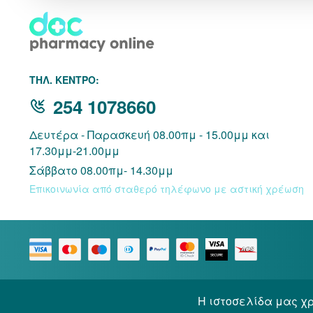
THΛ. ΚΕΝΤΡΟ:
254 1078660
Δευτέρα - Παρασκευή 08.00πμ - 15.00μμ και
17.30μμ-21.00μμ
Σάββατο 08.00πμ- 14.30μμ
Επικοινωνία από σταθερό τηλέφωνο με αστική χρέωση
Η ιστοσελίδα μας χρ
© 2026 Docpharmacy. All rights reserved.