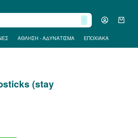
/
ΝΕΣ
ΆΘΛΗΣΗ - ΑΔΥΝΆΤΙΣΜΑ
ΕΠΟΧΙΑΚΆ
psticks (stay