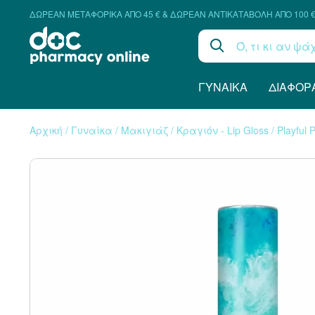
ΔΩΡΕΑΝ ΜΕΤΑΦΟΡΙΚΑ ΑΠΟ 45 € & ΔΩΡΕΑΝ ΑΝΤΙΚΑΤΑΒΟΛΗ ΑΠΟ 100 
ΓΥΝΑΊΚΑ
ΔΙΆΦΟΡ
Αρχική
/
Γυναίκα
/
Μακιγιάζ
/
Κραγιόν - Lip Gloss
/
Playful 