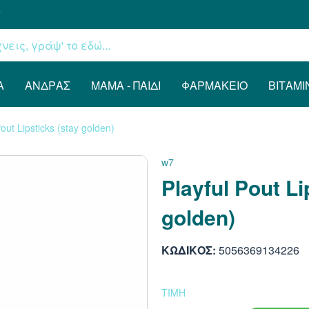
€
Α
ΆΝΔΡΑΣ
ΜΑΜΆ - ΠΑΙΔΊ
ΦΑΡΜΑΚΕΊΟ
ΒΙΤΑΜΊ
Pout Lipsticks (stay golden)
w7
Playful Pout Li
golden)
ΚΩΔΙΚΟΣ:
5056369134226
ΤΙΜΗ