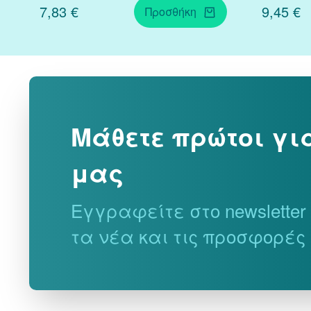
7,83 €
9,45 €
Προσθήκη
Μάθετε πρώτοι γι
μας
Εγγραφείτε στο newslette
τα νέα και τις προσφορές