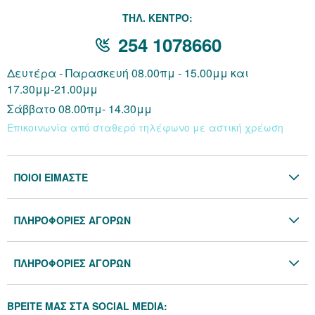
THΛ. ΚΕΝΤΡΟ:
254 1078660
Δευτέρα - Παρασκευή 08.00πμ - 15.00μμ και
17.30μμ-21.00μμ
Σάββατο 08.00πμ- 14.30μμ
Επικοινωνία από σταθερό τηλέφωνο με αστική χρέωση
ΠΟΙΟΙ ΕΙΜΑΣΤΕ
Η Εταιρία
ΠΛΗΡΟΦΟΡΙΕΣ ΑΓΟΡΩΝ
Επικοινωνία
Όροι & Προϋποθέσεις
Blog
ΠΛΗΡΟΦΟΡΙΕΣ ΑΓΟΡΩΝ
Προσωπικά Δεδομένα
Πολιτική Επιστροφών
Πολιτική Cookies
ΒΡΕΙΤΕ ΜΑΣ ΣΤΑ SOCIAL MEDIA: