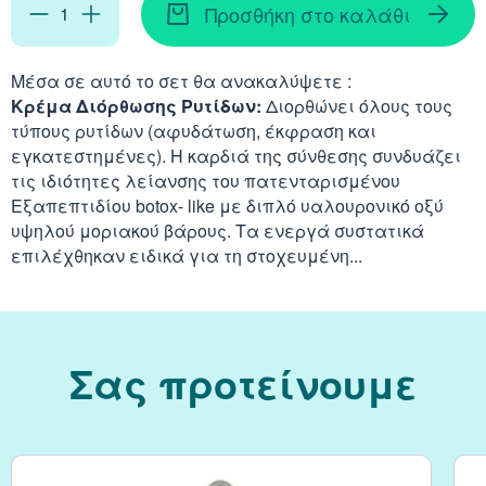
Απορρυπαντικά
Ασερόλα (Acerola)
Προσθήκη στο καλάθι
Αφρόλουτρα
Φυσιολογικός Ορός
Κοκκινίλες
Λακτάση
Εμμηνόπαυση
Καρνιτίνη - Καρνοσ
Γυαλιά
Αλόη (Aloe Vera)
Έλαια Σώματος
Νινίδα
Μέσα σε αυτό το σετ θα ανακαλύψετε :
Κρέμα Διόρθωσης Ρυτίδων:
Διορθώνει όλους τους
Λεκιθίνη
Αδυνάτισμα - Έλεγ
Κυστεΐνη - NAC
Υγρά Φακών Επαφή
Αγκινάρα (Artichoke
τύπους ρυτίδων (αφυδάτωση, έκφραση και
Ταλκ - Πούδρες
Επιθέματα
εγκατεστημένες). Η καρδιά της σύνθεσης συνδυάζει
Ενέργεια - Τόνωση
Λυσίνη
τις ιδιότητες λείανσης του πατενταρισμένου
Ginseng
Εξαπεπτιδίου botox- like με διπλό υαλουρονικό οξύ
Καθαριστικά
Ήπαρ - Χολή - Σπλή
υψηλού μοριακού βάρους. Τα ενεργά συστατικά
Gingko Biloba
επιλέχθηκαν ειδικά για τη στοχευμένη...
Προϊόντα Ακράτεια
Καρδιά
Ashwagandha
Δυσκοιλιότητα
Κρυολόγημα
Εχινάκεια (Echinace
Σας προτείνουμε
Κυκλοφορικό
Ιπποφαές (Hippopha
Μνήμη - Συγκέντρω
Κουρκουμάς (Turmeri