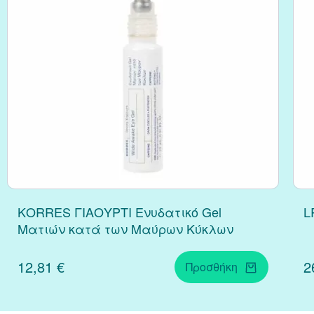
Κράνμπερι (Cranber
Μάκα (Maca)
ΚΟRRES ΓΙΑΟΥΡΤΙ Ενυδατικό Gel
L
Ματιών κατά των Μαύρων Κύκλων
12,81 €
2
Προσθήκη