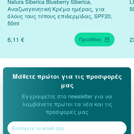
Natura Siberica Blueberry Siberica,
L
Αναζωογονητική Κρέμα ημέρας, για
5
όλους τους τύπους επιδερμίδας, SPF20,
50ml
6,11 €
2
Προσθήκη
Μάθετε πρώτοι για τις προσφορές
μας
Εγγραφείτε στο newsletter για να
λαμβάνετε πρώτοι τα νέα και τις
προσφορές μας