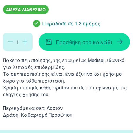
Απορρυπαντικά
Ασερόλα (Acerola)
Αφρόλουτρα
Φυσιολογικός Ορός
ΑΜΕΣΑ ΔΙΑΘΕΣΙΜΟ
Κοκκινίλες
Λακτάση
Εμμηνόπαυση
Καρνιτίνη - Καρνοσ
Γυαλιά
Αλόη (Aloe Vera)
Έλαια Σώματος
Νινίδα
Παράδοση σε 1-3 ημέρες
Λεκιθίνη
Αδυνάτισμα - Έλεγ
Κυστεΐνη - NAC
Υγρά Φακών Επαφή
Αγκινάρα (Artichoke
Ταλκ - Πούδρες
Προσθήκη στο καλάθι
Επιθέματα
Ενέργεια - Τόνωση
Λυσίνη
Ginseng
Καθαριστικά
Πακέτο περιποίησης, της εταιρείας Medisei, ιδανικό
Ήπαρ - Χολή - Σπλή
για λιπαρές επιδερμίδες.
Gingko Biloba
Τα σετ περιποίησης είναι ένα έξυπνο και χρήσιμο
Προϊόντα Ακράτεια
Καρδιά
δώρο για κάθε περίσταση.
Ashwagandha
Χρησιμοποίησε κάθε προϊόν του σετ σύμφωνα με τις
Δυσκοιλιότητα
οδηγίες χρήσης του.
Κρυολόγημα
Εχινάκεια (Echinace
Περιεχόμενα σετ: Λοσιόν
Κυκλοφορικό
Δράση: Καθαρισμό Προσώπου
Ιπποφαές (Hippopha
Μνήμη - Συγκέντρω
Κουρκουμάς (Turmeri