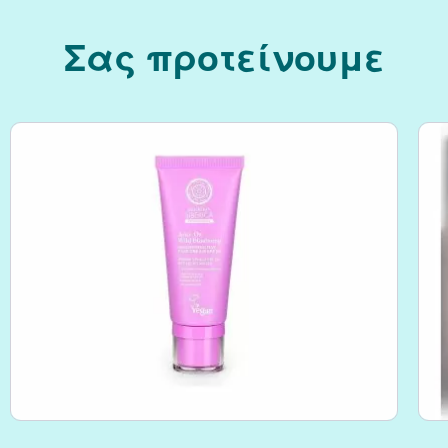
Σας προτείνουμε
Κράνμπερι (Cranber
Μάκα (Maca)