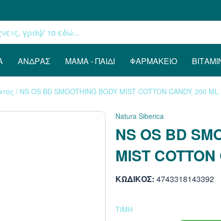
€
Α
ΆΝΔΡΑΣ
ΜΑΜΆ - ΠΑΙΔΊ
ΦΑΡΜΑΚΕΊΟ
ΒΙΤΑΜΊ
ατος
/
NS OS BD SMOOTHING BODY MIST COTTON CANDY, 200 ML
Natura Siberica
NS OS BD SM
MIST COTTON 
ΚΩΔΙΚΟΣ:
4743318143392
ΤΙΜΗ