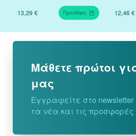
13,29 €
12,46 €
Προσθήκη
Μάθετε πρώτοι γι
μας
Εγγραφείτε στο newslette
τα νέα και τις προσφορές