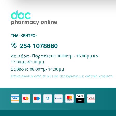
THΛ. ΚΕΝΤΡΟ:
254 1078660
Δευτέρα - Παρασκευή 08.00πμ - 15.00μμ και
17.30μμ-21.00μμ
Σάββατο 08.00πμ- 14.30μμ
Επικοινωνία από σταθερό τηλέφωνο με αστική χρέωση